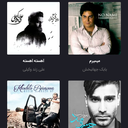
میمیرم
آهسته آهسته
بابک جهانبخش
علی زند وکیلی