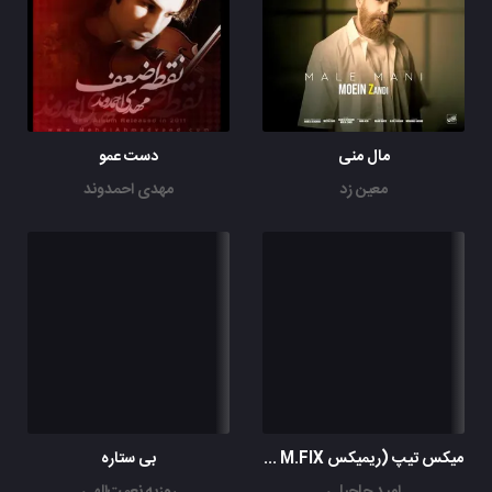
مال منی
دست عمو
معین زد
مهدی احمدوند
میکس تیپ (ریمیکس DJ M.FIX)
بی ستاره