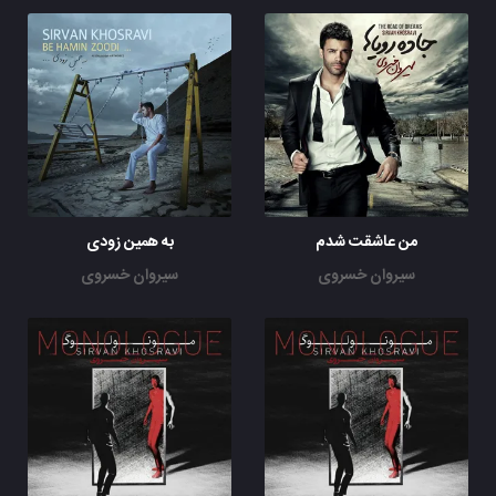
من عاشقت شدم
به همین زودی
سیروان خسروی
سیروان خسروی