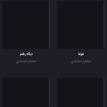
غوغا
دیگه رفتم
خشایار اعتمادی
خشایار اعتمادی