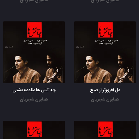
همایون شجریان
همایون شجریان
دل ‌افروزتر از صبح
چه آتش ها مقدمه دشتی
همایون شجریان
همایون شجریان