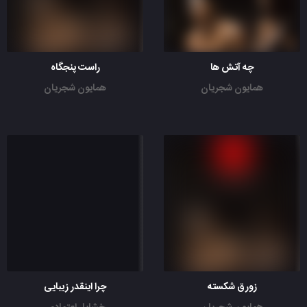
چه آتش ها
راست پنجگاه
همایون شجریان
همایون شجریان
زورق شکسته
چرا اینقدر زیبایی