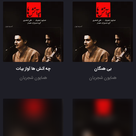
بی همگان
چه آتش ها آواز بیات
همایون شجریان
همایون شجریان