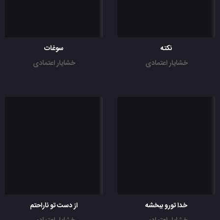
نکته
سوغات
خشایار اعتمادی
خشایار اعتمادی
خدا تورو ببخشه
از دست تو ناراحتم