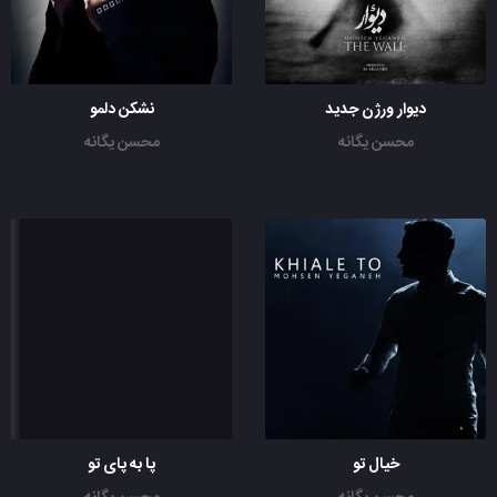
دیوار ورژن جدید
نشکن دلمو
محسن یگانه
محسن یگانه
خیال تو
پا به پای تو