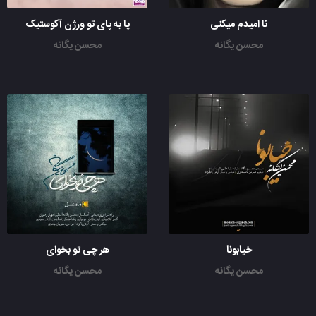
نا امیدم میکنی
پا به پای تو ورژن آکوستیک
محسن یگانه
محسن یگانه
خیابونا
هر چی تو بخوای
محسن یگانه
محسن یگانه