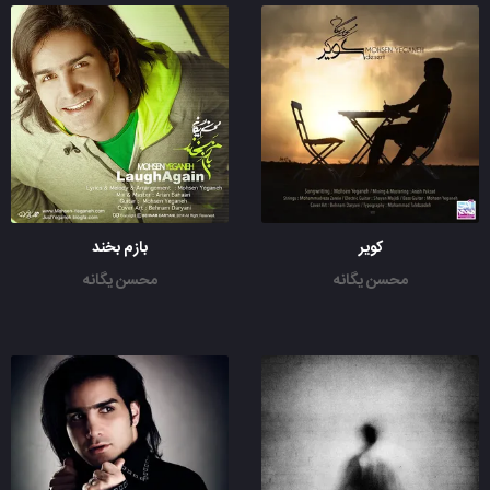
کویر
بازم بخند
محسن یگانه
محسن یگانه