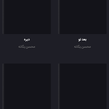
بعد تو
دیره
محسن یگانه
محسن یگانه