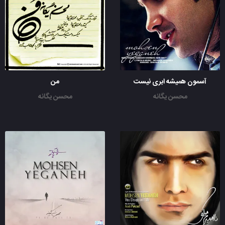
آسمون همیشه ابری نیست
من
محسن یگانه
محسن یگانه