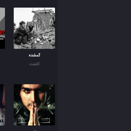
گمشده
کامنت