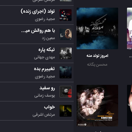
تولد (اجرای زنده)
مجید رضوی
با هم روالش میکنیم
معین زد
تیکه پاره
 ریمیکس دی جی رامین
امروز تولد منه
مهدی جهانی
محسن یگانه
تغییرم بده
مجید رضوی
رو سفید
یوسف زمانی
خواب
مرتض اشرفی