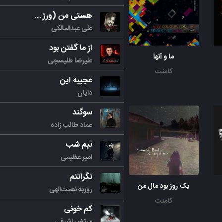
هستی من (ورژن جدید)
علی عبدالمالکی
از ما گفتن بود
ما و آنها
علیرضا طلیسچی
کامنت
عجیبه این
دایان
سوگند
عماد طالب زاده
نیم شب
امیر عظیمی
نگرانتم
یک روز بود مال من
روزبه نعمت‌الهی
کامنت
کم خونی
مرتض اشرفی