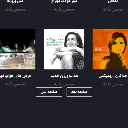
تقاص
دور خودت نچرخ
مثل پروانه
محسن یگانه
محسن یگانه
محسن یگانه
فداکاری ریمیکس
عذاب ورژن جدید
قرص های خواب آور
محسن یگانه
محسن یگانه
محسن یگانه
صفحه بعد
صفحه قبل