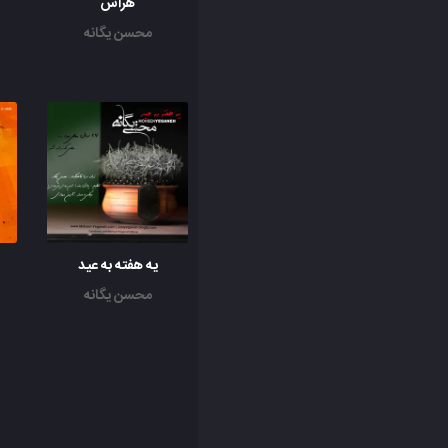
هراس
محسن یگانه
یه هفته به عید
محسن یگانه