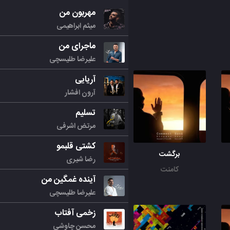
مهربون من
میثم ابراهیمی
ماجرای من
علیرضا طلیسچی
آریایی
آرون افشار
تسلیم
مرتض اشرفی
کشتی قلبمو
برگشت
رضا شیری
کامنت
آینده غمگین من
علیرضا طلیسچی
زخمی آفتاب
محسن چاوشی