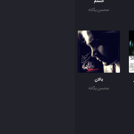
خستم
محسن یگانه
یالان
محسن یگانه