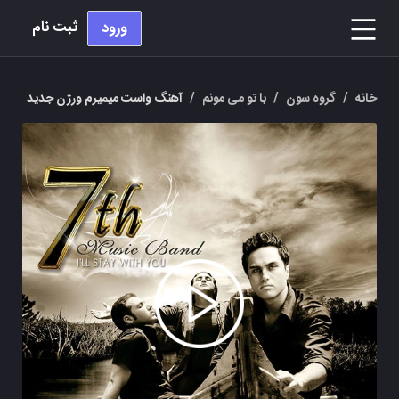
ثبت نام
ورود
خانه
/
گروه سون
/
با تو می مونم
/
آهنگ واست میمیرم ورژن جدید