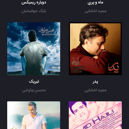
ماه و پری
دوباره ریمیکس
مجید اخشابی
بابک جهانبخش
پدر
تبریک
مجید اخشابی
محسن چاوشی