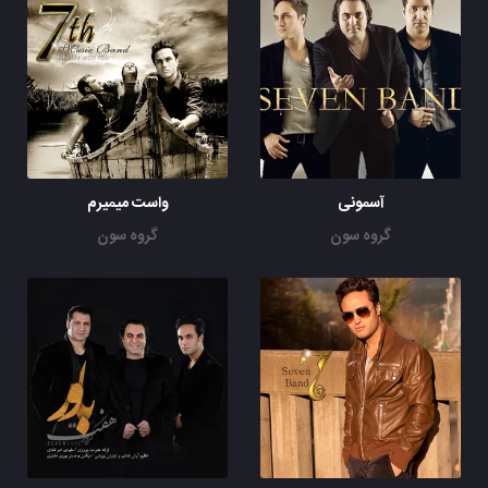
آسمونی
واست میمیرم
گروه سون
گروه سون