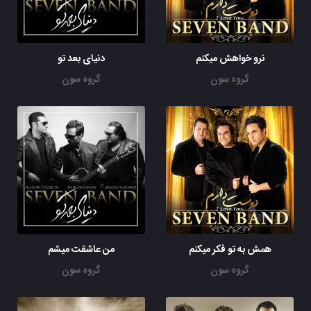
نرو خواهش میکنم
دنیای بعد تو
گروه سون
گروه سون
همش به تو فکر میکنم
من عاشقت میشم
گروه سون
گروه سون