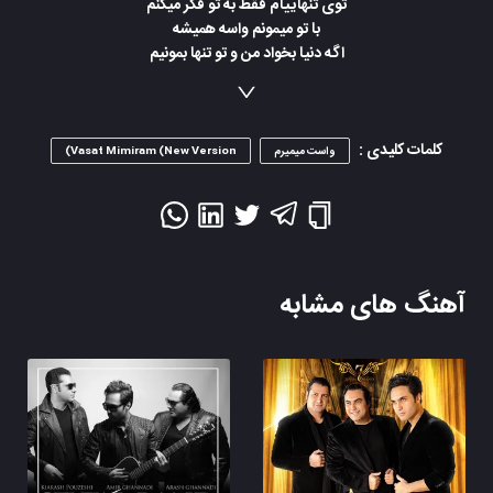
توی تنهاییام فقط به تو فکر میکنم
با تو میمونم واسه همیشه
اگه دنیا بخواد من و تو تنها بمونیم
واست میمیرم جواب دنیا رو میدم
با تو میمونم واسه همیشه
کلمات کلیدی :
واست میمیرم
Vasat Mimiram (New Version)
آهنگ های مشابه