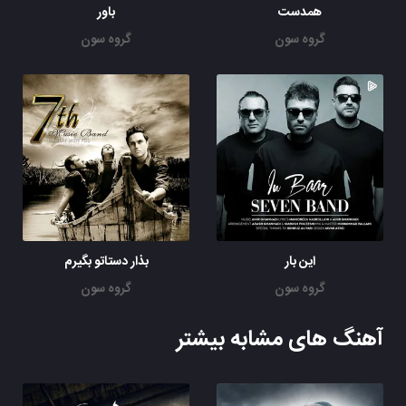
همدست
باور
گروه سون
گروه سون
این بار
بذار دستاتو بگیرم
گروه سون
گروه سون
آهنگ های مشابه بیشتر