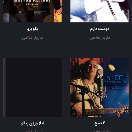
دوست دارم
بگو برو
مازیار فلاحی
مازیار فلاحی
۴ صبح
لیلا ورژن پیانو