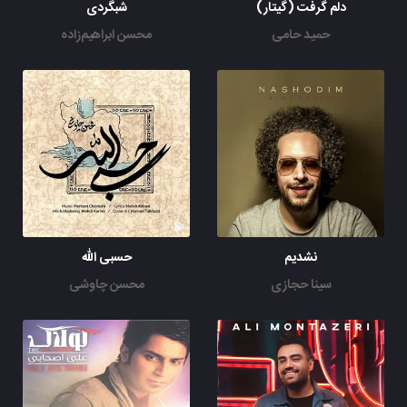
دلم گرفت (گیتار)
شبگردی
حمید حامی
محسن ابراهیم‌زاده
نشدیم
حسبی الله
سینا حجازی
محسن چاوشی