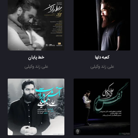
کعبه دلها
خط پایان
علی زند وکیلی
علی زند وکیلی