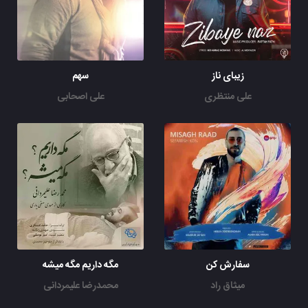
زیبای ناز
سهم
علی منتظری
علی اصحابی
سفارش کن
مگه داریم مگه میشه
میثاق راد
محمدرضا علیمردانی