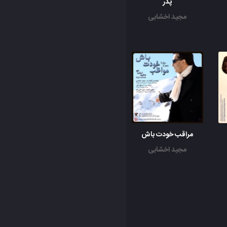
پدر
مجید اخشابی
مراقب خودت باش
مجید اخشابی