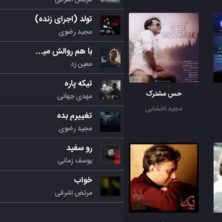
تولد (اجرای زنده)
مجید رضوی
با هم روالش میکنیم
معین زد
تیکه پاره
حس مشترک
مهدی جهانی
مجید اخشابی
تغییرم بده
مجید رضوی
رو سفید
یوسف زمانی
خواب
مرتض اشرفی