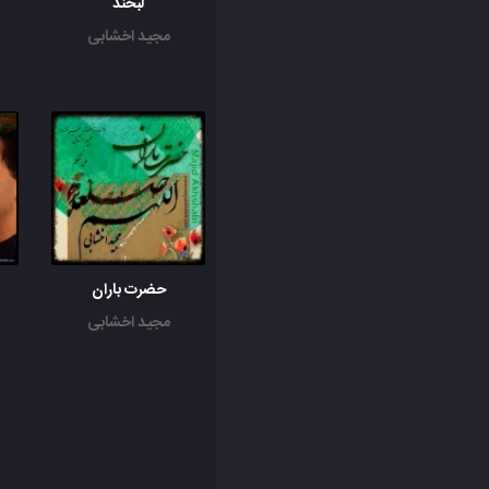
لبخند
مجید اخشابی
حضرت باران
مجید اخشابی