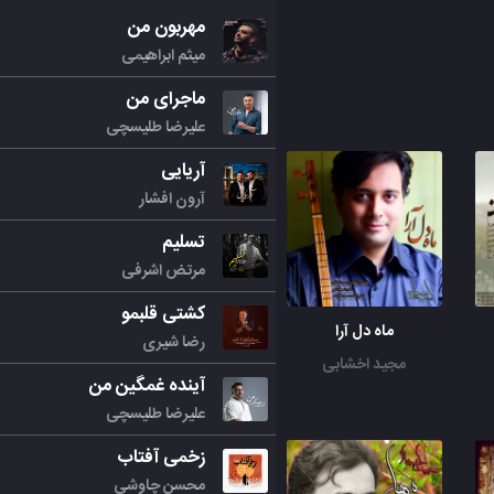
مهربون من
میثم ابراهیمی
ماجرای من
علیرضا طلیسچی
آریایی
آرون افشار
تسلیم
مرتض اشرفی
کشتی قلبمو
ماه دل آرا
رضا شیری
مجید اخشابی
آینده غمگین من
علیرضا طلیسچی
زخمی آفتاب
محسن چاوشی