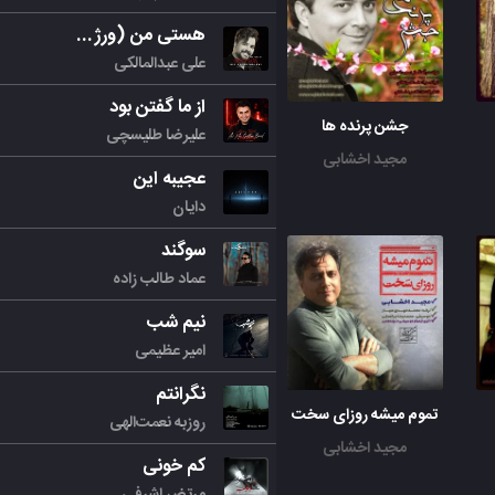
هستی من (ورژن جدید)
علی عبدالمالکی
از ما گفتن بود
جشن پرنده ها
علیرضا طلیسچی
مجید اخشابی
عجیبه این
دایان
سوگند
عماد طالب زاده
نیم شب
امیر عظیمی
نگرانتم
تموم میشه روزای سخت
روزبه نعمت‌الهی
مجید اخشابی
کم خونی
مرتض اشرفی