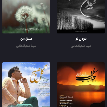
نبودن تو
عشق من
سینا شعبانخانی
سینا شعبانخانی