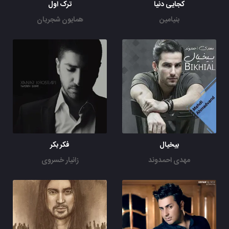
کجایی دنیا
ترک اول
بنیامین
همایون شجریان
بیخیال
فکر بکر
مهدی احمدوند
زانیار خسروی