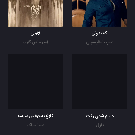
اگه بدونی
لالایی
علیرضا طلیسچی
امیرعباس گلاب
دنیام شدی رفت
کلاغ به خونش میر‌‌سه
پازل
سینا سرلک