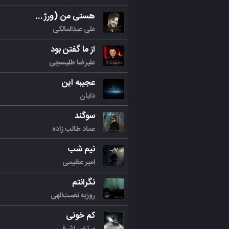
هستی من (ورژن جدید)
علی عبدالمالکی
از ما گفتن بود
علیرضا طلیسچی
عجیبه این
دایان
سوگند
عماد طالب زاده
نیم شب
امیر عظیمی
نگرانتم
روزبه نعمت‌الهی
کم خونی
مرتض اشرفی