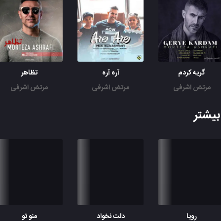
دﻟﻢ ﺧﻮﻧﻪ وﻟﻰ ﻛﻢ ﺧﻮﻧﻰ داره ﺑﺨﺪا
ﻣﺜﻞ اﺑﺮ وﻟﻰ از ﺗﻮ ﻣﻴﺒﺎره
گریه کردم
آره آره
تظاهر
مرتض اشرفی
مرتض اشرفی
مرتض اشرفی
یشتر
رویا
دلت نخواد
منو تو