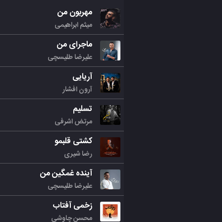
مهربون من
میثم ابراهیمی
ماجرای من
علیرضا طلیسچی
آریایی
آرون افشار
تسلیم
مرتض اشرفی
کشتی قلبمو
رضا شیری
آینده غمگین من
علیرضا طلیسچی
زخمی آفتاب
محسن چاوشی