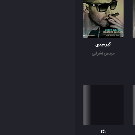
گیر میدی
مرتض اشرفی
نگا