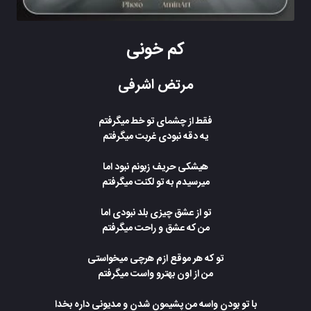
کم خونی
مرتض اشرفی
ﻓﻘﻄ از ﭼﺸﻤﺎی ﺗﻮ ﺧﻄ ﻣﻴﮕﺮﻓﺘﻢ
ﻳﻪ دﻗﻪ ﻧﺒﻮدی ﻏﺮﺑﺖ ﻣﻴﮕﺮﻓﺘﻢ
ﻫﻴﺸﻜﻰ ﺣﺮﻳﻒ زﺑﻮﻧﻢ ﻧﺒﻮد اﻣﺎ
ﻣﻴﺮﺳﻴﺪم ﺑﻪ ﺗﻮ ﻟﻜﻨﺖ ﻣﻴﮕﺮﻓﺘﻢ
ﺗﻮ از ﻋﺸﻖ ﭼﻴﺰی ﺑﻠﺪ ﻧﺒﻮدی اﻣﺎ
ﻣﻦ ﻛﻪ ﻋﺸﻖ و راﺣﺖ ﻣﻴﮕﺮﻓﺘﻢ
ﺗﻮ ﻛﻪ ﻫﺮ ﻣﻮﻗﻊ ازم ﻫﺮﭼﻰ ﻣﻴﺨﻮاﺳﺘﻰ
ﻣﻦ از اون ﺑﻬﺘﺮو واﺳﺖ ﻣﻴﮕﺮﻓﺘﻢ
ﺑﺎ ﺗﻮ ﺑﻮدن واﺳﻪ ﻣﻦ ﭘﺸﻴﻤﻮن ﺷﺪن و ﻣﺪﻳﻮﻧﻰ داره ﺑﺨﺪا