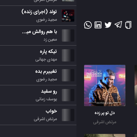
تولد (اجرای زنده)
مجید رضوی
با هم روالش میکنیم
معین زد
تیکه پاره
مهدی جهانی
تغییرم بده
مجید رضوی
رو سفید
یوسف زمانی
خواب
دل تو پر زده
مرتض اشرفی
مرتض اشرفی