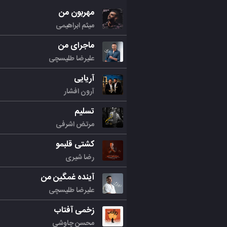
مهربون من
میثم ابراهیمی
ماجرای من
علیرضا طلیسچی
آریایی
آرون افشار
تسلیم
مرتض اشرفی
کشتی قلبمو
رضا شیری
آینده غمگین من
علیرضا طلیسچی
زخمی آفتاب
محسن چاوشی