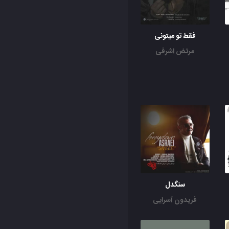
فقط تو میتونی
مرتض اشرفی
سنگدل
فریدون آسرایی