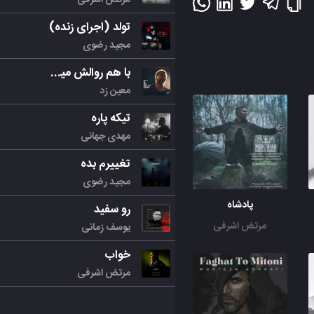
تولد (اجرای زنده)
مجید رضوی
با هم روالش میکنیم
معین زد
تیکه پاره
مهدی جهانی
تغییرم بده
مجید رضوی
پادشاه
رو سفید
مرتض اشرفی
یوسف زمانی
خواب
مرتض اشرفی