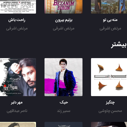
منه بی تو
بزنیم بیرون
راحت باش
مرتض اشرفی
مرتض اشرفی
مرتض اشرفی
یشتر
چنگیز
حیک
مهر دلبر
محسن چاوشی
سمیر زند
ناصر عبداللهی