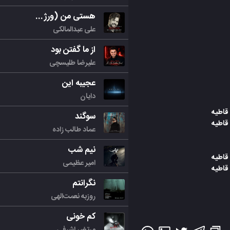
هستی من (ورژن جدید)
علی عبدالمالکی
از ما گفتن بود
علیرضا طلیسچی
عجیبه این
دایان
 قاطیه
سوگند
 قاطیه
عماد طالب زاده
نیم شب
 قاطیه
امیر عظیمی
 قاطیه
نگرانتم
روزبه نعمت‌الهی
کم خونی
مرتض اشرفی