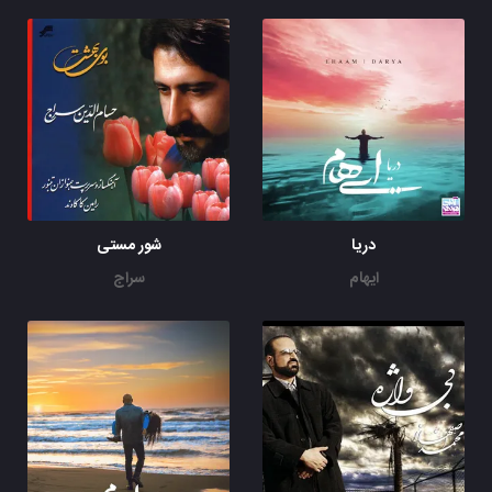
دریا
شور مستی
ایهام
سراج