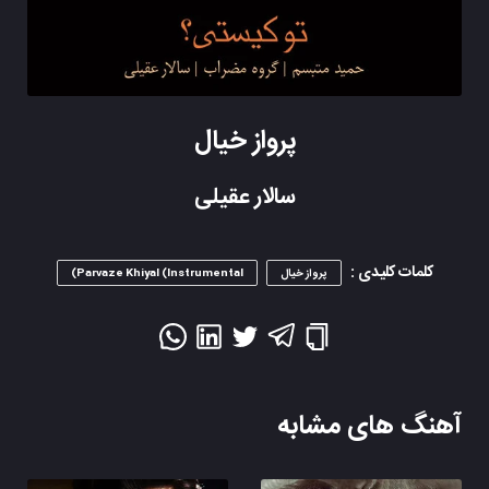
پرواز خیال
سالار عقیلی
کلمات کلیدی :
پرواز خیال
Parvaze Khiyal (Instrumental)
آهنگ های مشابه