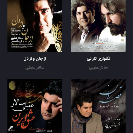
تکنوازی تار نی
از جان و از دل
سالار عقیلی
سالار عقیلی