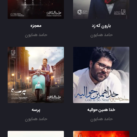
بارون که زد
معجزه
حامد همایون
حامد همایون
خدا همین حوالیه
پرسه
حامد همایون
حامد همایون