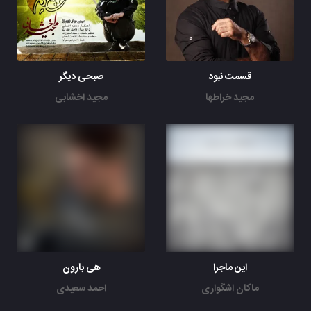
قسمت نبود
صبحی دیگر
مجید خراطها
مجید اخشابی
این ماجرا
هی بارون
ماکان اشگواری
احمد سعیدی