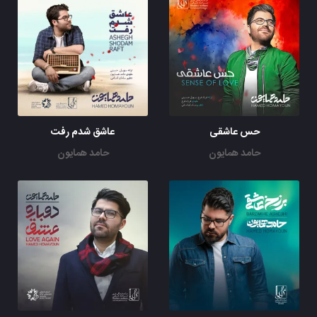
حس عاشقی
عاشق شدم رفت
حامد همایون
حامد همایون