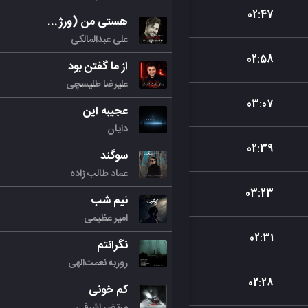
02
:
47
هستی من (ورژن جدید)
علی عبدالمالکی
02
:
58
از ما گفتن بود
علیرضا طلیسچی
03
:
07
عجیبه این
دایان
02
:
39
سوگند
عماد طالب زاده
03
:
23
نیم شب
امیر عظیمی
02
:
31
نگرانتم
روزبه نعمت‌الهی
02
:
28
کم خونی
مرتض اشرفی