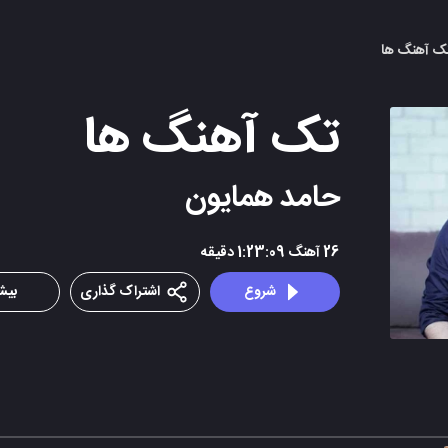
تک آهنگ ها
تک آهنگ ها
حامد همایون
26
آهنگ
1:23:09
دقیقه
شروع
اشتراک گذاری
بیشت