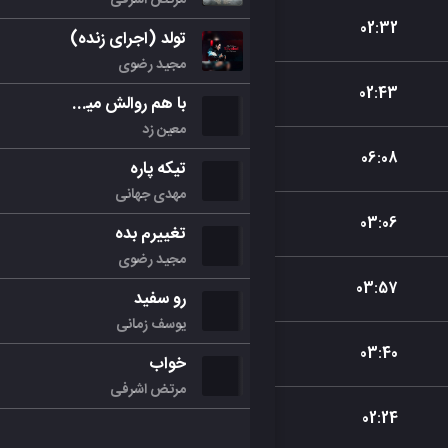
02
:
32
تولد (اجرای زنده)
مجید رضوی
02
:
43
با هم روالش میکنیم
معین زد
06
:
08
تیکه پاره
مهدی جهانی
03
:
06
تغییرم بده
مجید رضوی
03
:
57
رو سفید
یوسف زمانی
03
:
40
خواب
مرتض اشرفی
02
:
24