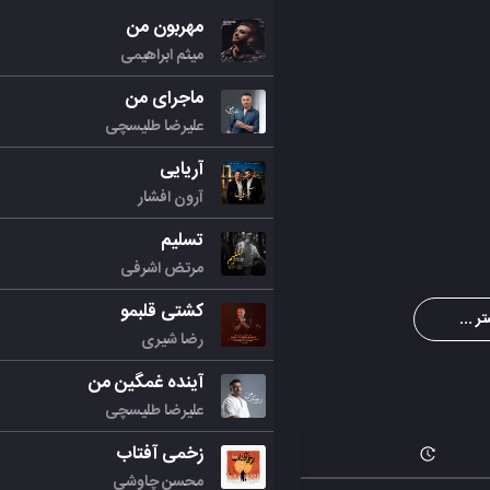
مهربون من
میثم ابراهیمی
ماجرای من
علیرضا طلیسچی
آریایی
آرون افشار
تسلیم
مرتض اشرفی
کشتی قلبمو
ر ...
رضا شیری
آینده غمگین من
علیرضا طلیسچی
زخمی آفتاب
محسن چاوشی