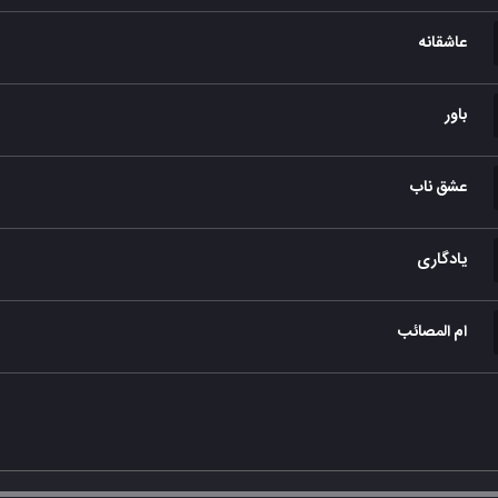
عاشقانه
باور
عشق ناب
یادگاری
ام المصائب