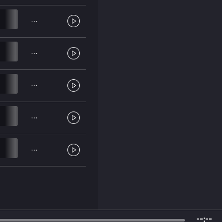
--:--