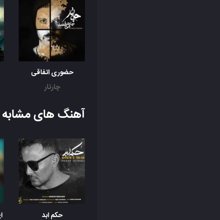
حضوری اتفاقی
چارتار
آهنگ های مشابه ب
حکم ابد
ای 