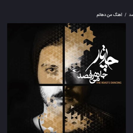
صد
/
آهنگ من دهانم