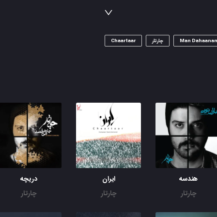
تو در هر چکه از چهرک باران ببین رؤیای رنگین کمان را
Man Dahaana
چارتار
Chaartaar
هندسه
ایران
دریچه
چارتار
چارتار
چارتار