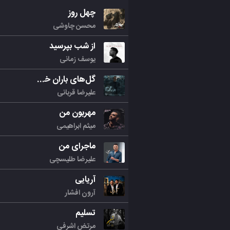
چهل روز
محسن چاوشی
از شب بپرسید
یوسف زمانی
گل‌های باران خورده
علیرضا قربانی
مهربون من
میثم ابراهیمی
ماجرای من
علیرضا طلیسچی
آریایی
آرون افشار
تسلیم
مرتض اشرفی