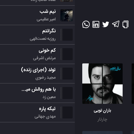
نیم شب
امیر عظیمی
نگرانتم
روزبه نعمت‌الهی
کم خونی
مرتض اشرفی
تولد (اجرای زنده)
مجید رضوی
با هم روالش میکنیم
معین زد
تیکه پاره
باران تویی
مهدی جهانی
چارتار