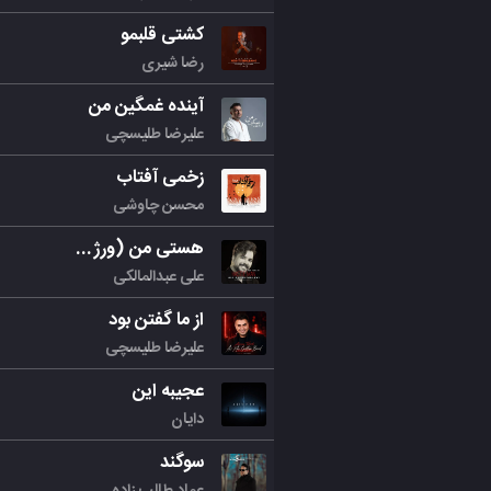
کشتی قلبمو
رضا شیری
آینده غمگین من
علیرضا طلیسچی
زخمی آفتاب
محسن چاوشی
هستی من (ورژن جدید)
علی عبدالمالکی
از ما گفتن بود
علیرضا طلیسچی
عجیبه این
دایان
سوگند
عماد طالب زاده