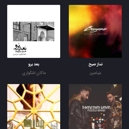
نماز صبح
بعد برو
بنیامین
ماکان اشگواری