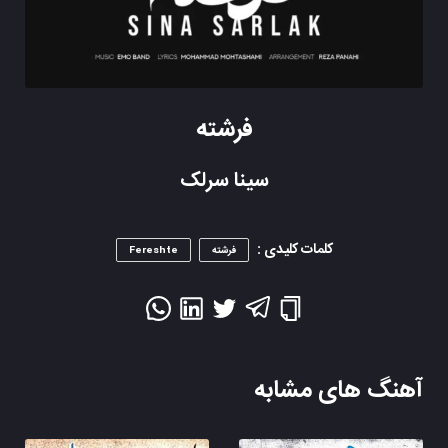
فرشته
سینا سرلک
کلمات کلیدی :
فرشته
Fereshte
آهنگ های مشابه