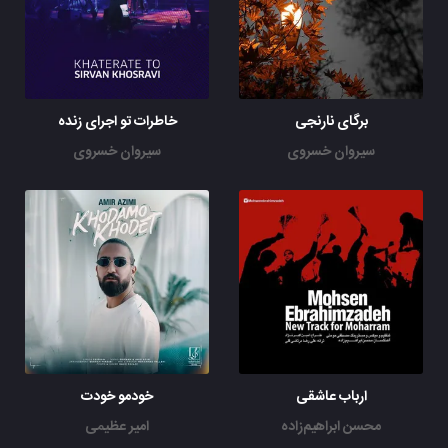
برگای نارنجی
خاطرات تو اجرای زنده
سیروان خسروی
سیروان خسروی
ارباب عاشقی
خودمو خودت
محسن ابراهیم‌زاده
امیر عظیمی