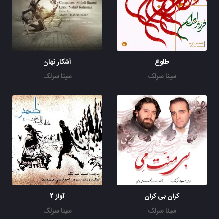
طلوع
آشکار نهان
سینا سرلک
سینا سرلک
کران بی کران
آواز 2
سینا سرلک
سینا سرلک