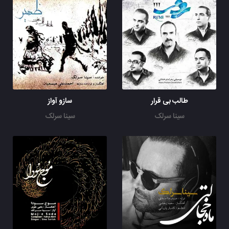
طالب بی قرار
سازو آواز
سینا سرلک
سینا سرلک