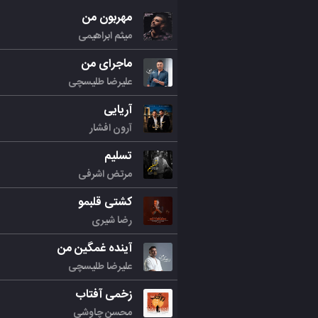
مهربون من
میثم ابراهیمی
ماجرای من
علیرضا طلیسچی
آریایی
آرون افشار
تسلیم
مرتض اشرفی
کشتی قلبمو
رضا شیری
آینده غمگین من
علیرضا طلیسچی
زخمی آفتاب
محسن چاوشی