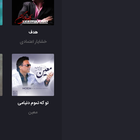
هدف
خشایار اعتمادی
تو که تموم دنیامی
معین