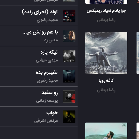
چرا یادم نمیاد ریمیکس
تولد (اجرای زنده)
مجید رضوی
رضا یزدانی
با هم روالش میکنیم
معین زد
تیکه پاره
مهدی جهانی
تغییرم بده
مجید رضوی
کافه رویا
رضا یزدانی
رو سفید
یوسف زمانی
خواب
مرتض اشرفی