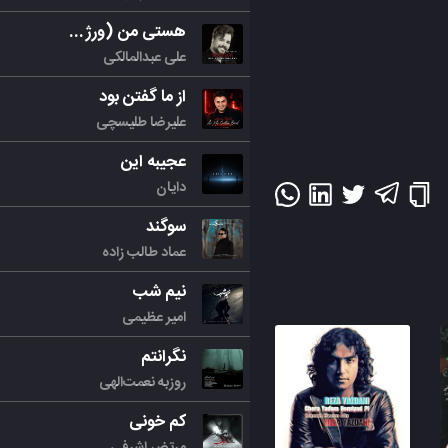
هستی من (ورژن جدید)
علی عبدالمالکی
از ما گفتن بود
علیرضا طلیسچی
عجیبه این
دایان
سوگند
عماد طالب زاده
نیم شب
امیر عظیمی
نگرانتم
روزبه نعمت‌الهی
کم خونی
مرتض اشرفی