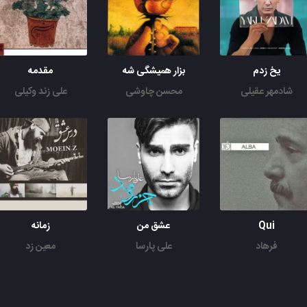
یخ زدم
بزار همیشگی شه
مقدمه
شادمهر عقیلی
محسن چاوشی
علی زند وکیلی
Qui
عشق من
زمانه
فرهاد
علی پارسا
معین زد