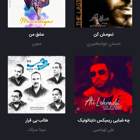
تمومش کن
عشق من
احسان خواجه‌امیری
معین
چه شبایی ریمیکس دایناتونیک
طالب بی قرار
علی لهراسبی
سینا سرلک