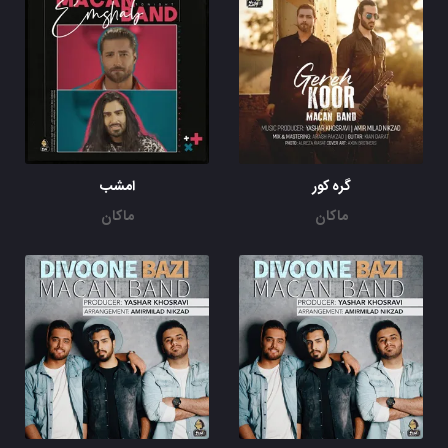
گره کور
امشب
ماکان
ماکان