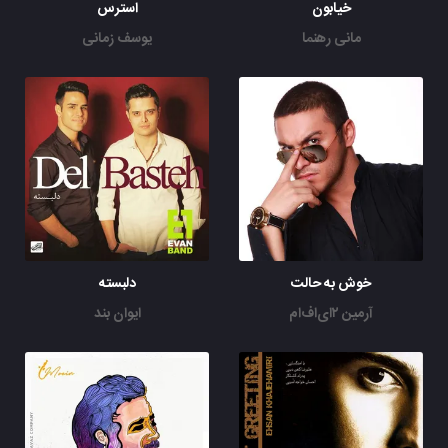
خیابون
استرس
مانی رهنما
یوسف زمانی
خوش به حالت
دلبسته
آرمین ۲ای‌اف‌ام
ایوان بند