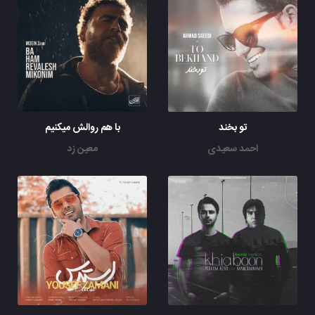
تو بخند
با هم روالش میکنیم
احمد سعیدی
معین زد