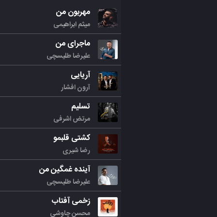
مهربون من
میثم ابراهیمی
ماجرای من
علیرضا طلیسچی
آریایی
آرون افشار
تسلیم
مرتض اشرفی
کشتی قلبمو
رضا شیری
آینده غمگین من
علیرضا طلیسچی
زخمی آفتاب
محسن چاوشی