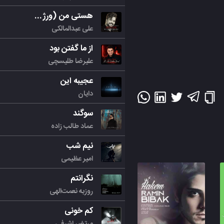
هستی من (ورژن جدید)
علی عبدالمالکی
از ما گفتن بود
علیرضا طلیسچی
عجیبه این
دایان
سوگند
عماد طالب زاده
نیم شب
امیر عظیمی
نگرانتم
روزبه نعمت‌الهی
کم خونی
مرتض اشرفی