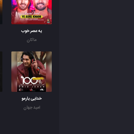
یه عصر خوب
ماکان
خدایی یارمو
امید جهان