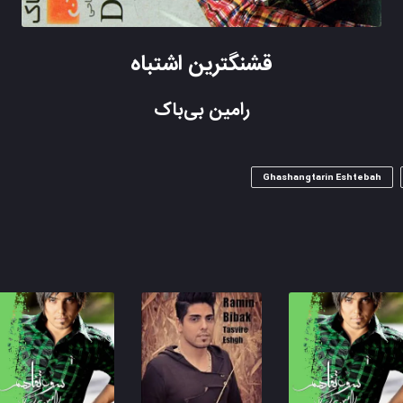
قشنگترین اشتباه
رامین بی‌باک
Ghashangtarin Eshtebah