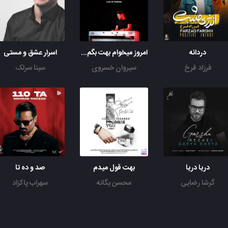
دردانه
امروز میخوام بهت بگم اجرای زنده
اسرار عشق و مستی
فرزاد فرخ
سیروان خسروی
سینا سرلک
دریا دریا
بهت قول میدم
صد و ده تا
گرشا رضایی
محسن یگانه
سهراب پاکزاد