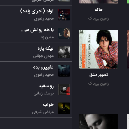
حاکم
تولد (اجرای زنده)
مجید رضوی
رامین بی‌باک
با هم روالش میکنیم
معین زد
تیکه پاره
مهدی جهانی
تغییرم بده
مجید رضوی
تصویر عشق
رامین بی‌باک
رو سفید
یوسف زمانی
خواب
مرتض اشرفی