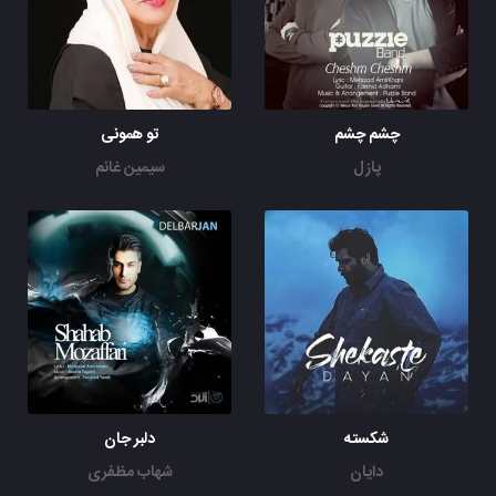
چشم چشم
تو همونی
پازل
سیمین غانم
شکسته
دلبر جان
دایان
شهاب مظفری