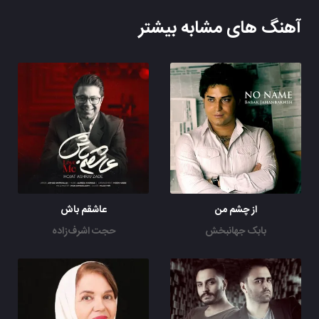
آهنگ های مشابه بیشتر
از چشم من
عاشقم باش
بابک جهانبخش
حجت اشرف‌زاده