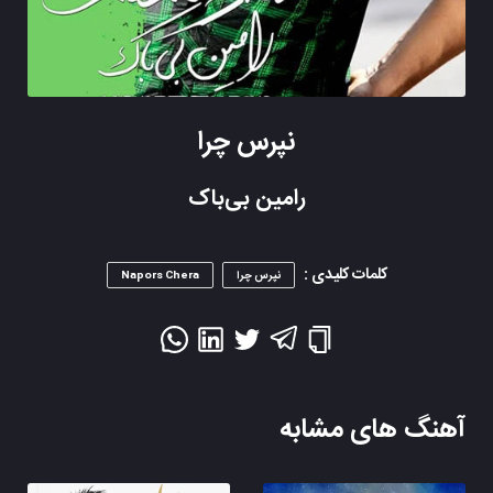
نپرس چرا
رامین بی‌باک
کلمات کلیدی :
نپرس چرا
Napors Chera
آهنگ های مشابه