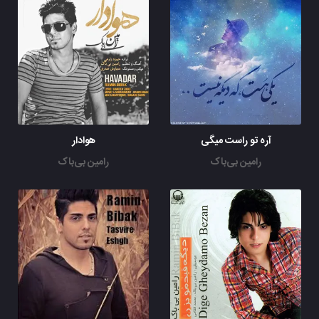
آره تو راست میگی
هوادار
رامین بی‌باک
رامین بی‌باک