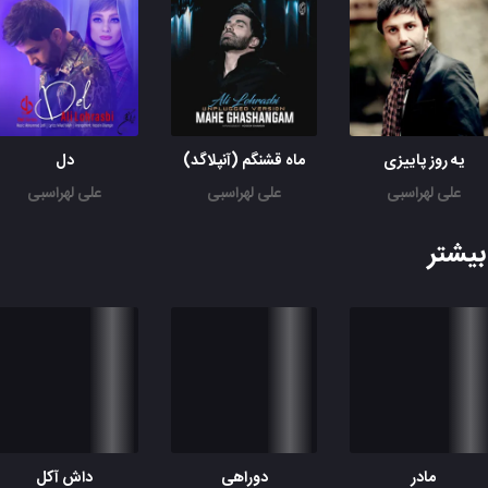
شبایی رو که بیدارم
شاید از گریه خوابم برد
درهارو باز میذارم
یه روز پاییزی
ماه قشنگم (آنپلاگد)
دل
علی لهراسبی
علی لهراسبی
علی لهراسبی
یشتر
مادر
دوراهی
داش آکل