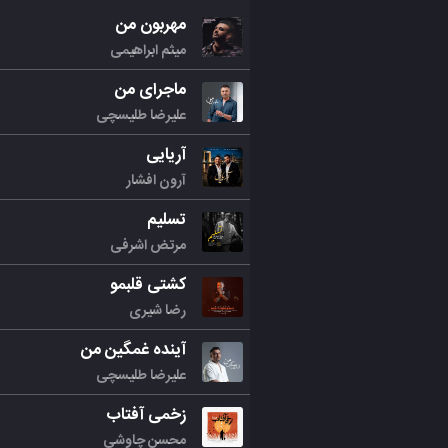
مهربون من
میثم ابراهیمی
ماجرای من
علیرضا طلیسچی
آریایی
آرون افشار
تسلیم
مرتض اشرفی
کشتی قلبمو
رضا شیری
آینده غمگین من
علیرضا طلیسچی
زخمی آفتاب
محسن چاوشی