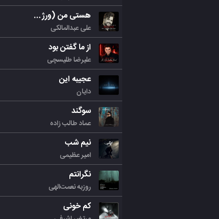
هستی من (ورژن جدید)
علی عبدالمالکی
از ما گفتن بود
علیرضا طلیسچی
عجیبه این
دایان
سوگند
عماد طالب زاده
نیم شب
امیر عظیمی
نگرانتم
روزبه نعمت‌الهی
کم خونی
مرتض اشرفی