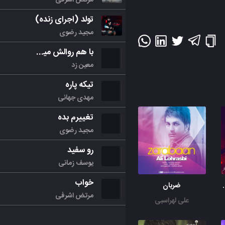
تولد (اجرای زنده)
مجید رضوی
با هم روالش میکنیم
معین زد
تیکه پاره
مهدی جهانی
تغییرم بده
مجید رضوی
رو سفید
یوسف زمانی
خواب
 دایناتونیک
ضربان
مرتض اشرفی
علی لهراسبی