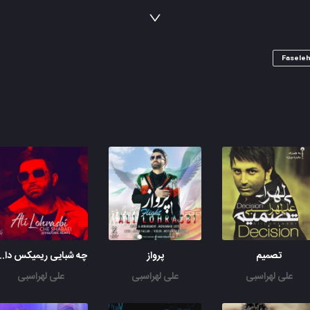
تو رو دستِ خودش دادم
که از حالم خبر داره
که حتی از تو چشماشو یه لحظه برنمی داره
Fasele
تو امید منی اما
داری از دست من میری
با دستهای خودت داری
همه هستیمو میگیری
دعا کردم تو روبازم
با چشمی که نخوابیده
مگه میذاره دلتنگی
مگه گریه امون میده
مریضم کرده تنهایی
ببین حالم پریشونه
من اونقدر اشک میریزم
تصمیم
پرواز
چه شبایی ریمیکس
که برگردی به این خونه
علی لهراسبی
علی لهراسبی
علی لهراسبی
حسابش رفته از دستم