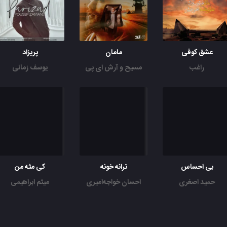
عشق کوفی
مامان
پریزاد
راغب
مسیح و آرش ای پی
یوسف زمانی
بی احساس
ترانه خونه
کی مثه من
حمید اصغری
احسان خواجه‌امیری
میثم ابراهیمی