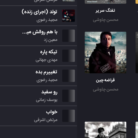
جوادی
تفنگ سر پر
تولد (اجرای زنده)
مجید رضوی
محسن چاوشی
با هم روالش میکنیم
معین زد
تیکه پاره
مهدی جهانی
تغییرم بده
مجید رضوی
قراضه چین
محسن چاوشی
رو سفید
یوسف زمانی
خواب
مرتض اشرفی