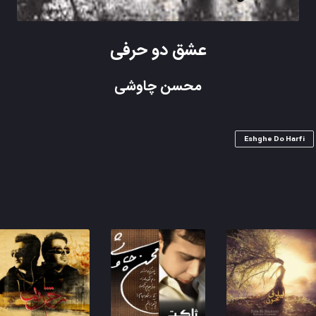
عشق دو حرفی
محسن چاوشی
Eshghe Do Harfi