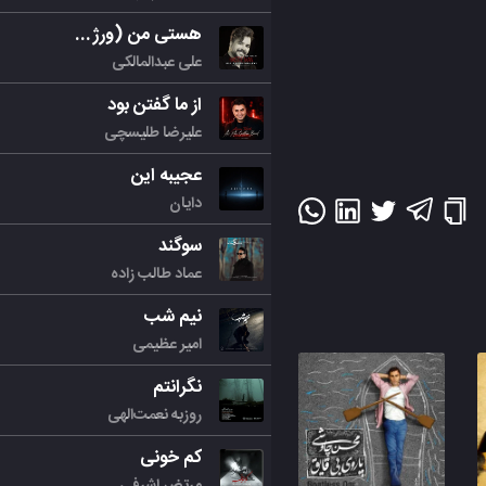
هستی من (ورژن جدید)
علی عبدالمالکی
از ما گفتن بود
علیرضا طلیسچی
عجیبه این
دایان
سوگند
عماد طالب زاده
نیم شب
امیر عظیمی
نگرانتم
روزبه نعمت‌الهی
کم خونی
مرتض اشرفی