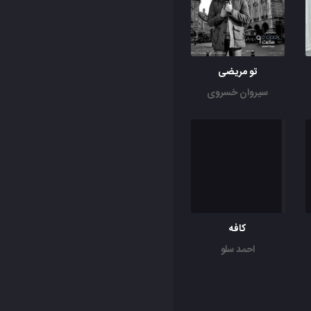
تو مریضی
سیروان خسروی
کافه
احمد سلو