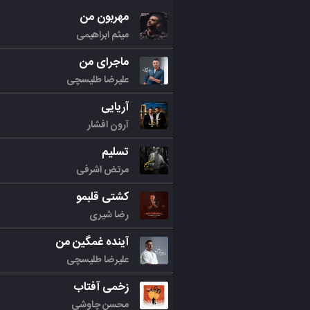
مهربون من
میثم ابراهیمی
ماجرای من
علیرضا طلیسچی
آریایی
آرون افشار
تسلیم
مرتض اشرفی
کشتی قلبمو
رضا شیری
آینده غمگین من
علیرضا طلیسچی
زخمی آفتاب
محسن چاوشی