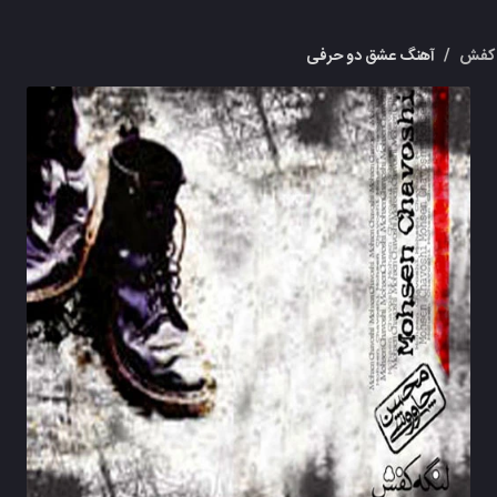
 کفش
/
آهنگ عشق دو حرفی