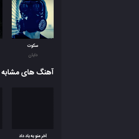
سکوت
دایان
آهنگ های مشابه ب
آخر منو به باد داد