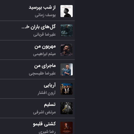
از شب بپرسید
یوسف زمانی
گل‌های باران خورده
علیرضا قربانی
مهربون من
میثم ابراهیمی
ماجرای من
علیرضا طلیسچی
آریایی
آرون افشار
تسلیم
مرتض اشرفی
کشتی قلبمو
رضا شیری