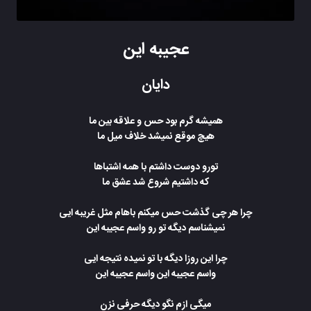
عجیبه این
دایان
ﻫﻤﻴﺸﻪ ﮔﺮم ﺑﻮد ﺣﺲ و ﻋﻠﺎﻗﻪ ﺑﻴﻦ ﻣﺎ
ﻫﻴﭻ ﻣﻮﻗﻊ ﻧﻤﻴﺸﺪ ﺧﻠﺎف ﻣﻴﻞ ﻣﺎ
ﺗﻮرو دوﺳﺖ داﺷﺘﻢ ﺑﺎ ﻫﻤﻪ اﺷﺘﺒﺎها
ﻛﻪ داﺷﺘﻴﻢ ﺷﺮوع ﺷﺪ ﻋشق ما
ﭼﺮا ﻫﺮ ﭼﻰ ﮔﺬﺷﺖ ﺣﺲ ﻣﻴﻜﻨﻢ ﺑﺎﻫﺎم ﻣﺜﻞ ﻏﺮﻳﺒﻪ اﻳﻰ
ﻧﻤﻴﺸﻨﺎﺳﻢ دﻳﮕﻪ ﺗﻮ رو واﺳﻢ ﻋﺠﻴﺒﻪ اﻳﻦ
ﭼﺮا اﻳﻦ روزا دﻳﮕﻪ ﺑﺎ ﺗﻮ ﻧﻤﻴﺪه ﻧﺘﻴﺠﻪ اﻳﻰ
واﺳﻢ ﻋﺠﻴﺒﻪ اﻳﻦ واﺳﻢ ﻋﺠﻴﺒﻪ اﻳﻦ
ﻣﻴﮕﻰ ازم ﻧﮕﻮ دﻳﮕﻪ ﺣﺮﻓﻰ ﻧﺰن