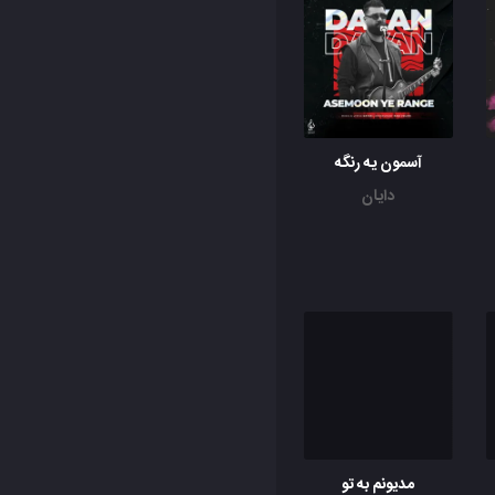
آسمون یه رنگه
دایان
مدیونم به تو