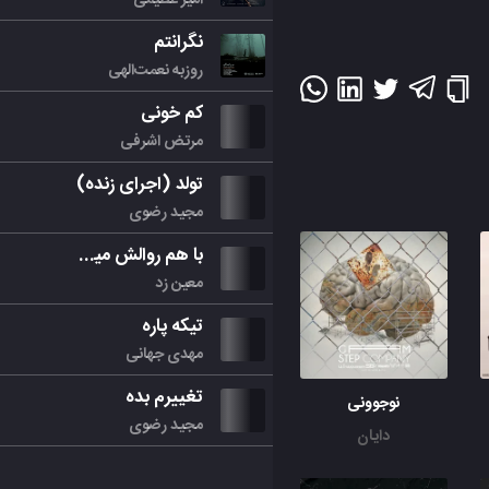
نگرانتم
روزبه نعمت‌الهی
کم خونی
مرتض اشرفی
تولد (اجرای زنده)
مجید رضوی
با هم روالش میکنیم
معین زد
تیکه پاره
مهدی جهانی
تغییرم بده
نوجوونی
مجید رضوی
دایان