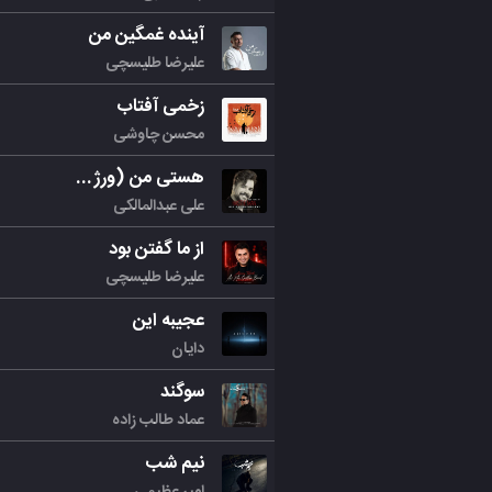
آینده غمگین من
علیرضا طلیسچی
زخمی آفتاب
محسن چاوشی
هستی من (ورژن جدید)
علی عبدالمالکی
از ما گفتن بود
علیرضا طلیسچی
عجیبه این
دایان
سوگند
عماد طالب زاده
نیم شب
امیر عظیمی