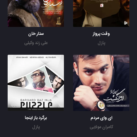
وقت پرواز
ستار خان
پازل
علی زند وکیلی
ای وای مردم
برگرد باز اینجا
کامران مولایی
پازل