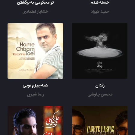
خسته شدم
تو محکومی به برگشتن
حمید هیراد
خشایار اعتمادی
زندان
همه چیزم تویی
محسن چاوشی
رضا شیری