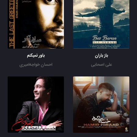
باز باران
باور نمیکنم
علی اصحابی
احسان خواجه‌امیری