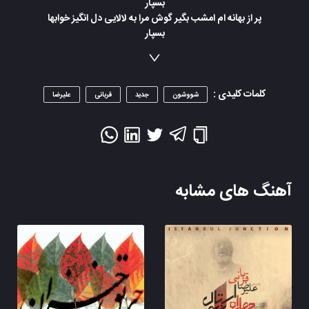
بسپار
پر از بهانه ام امشب بگیر گوش مرا به لالایی دل انگیز خوابها
بسپار
کلمات کلیدی :
شووشون
جدید
قربانی
علیرضا
آهنگ های مشابه