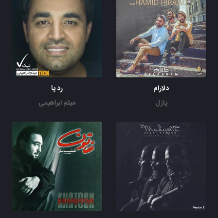
دلارام
رد پا
پازل
میثم ابراهیمی