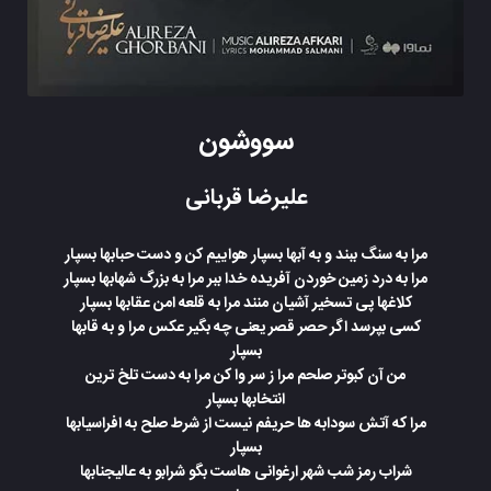
سووشون
علیرضا قربانی
مرا به سنگ ببند و به آبها بسپار هواییم کن و دست حبابها بسپار
مرا به درد زمین خوردن آفریده خدا ببر مرا به بزرگ شهابها بسپار
کلاغها پی تسخیر آشیان منند مرا به قلعه امن عقابها بسپار
کسی بپرسد اگر حصر قصر یعنی چه بگیر عکس مرا و به قابها
بسپار
من آن کبوتر صلحم مرا ز سر وا کن مرا به دست تلخ ترین
انتخابها بسپار
مرا که آتش سودابه ها حریفم نیست از شرط صلح به افراسیابها
بسپار
شراب رمز شب شهر ارغوانی هاست بگو شرابو به عالیجنابها