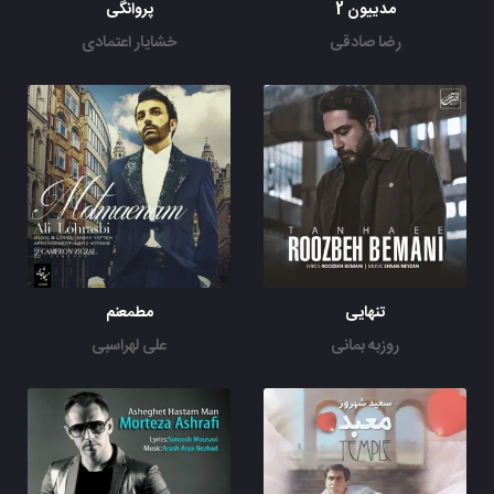
مدییون 2
پروانگی
رضا صادقی
خشایار اعتمادی
تنهایی
مطمعنم
روزبه بمانی
علی لهراسبی