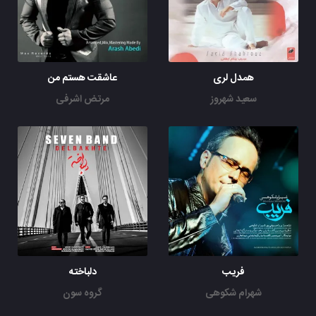
همدل لری
عاشقت هستم من
سعید شهروز
مرتض اشرفی
فریب
دلباخته
شهرام شکوهی
گروه سون