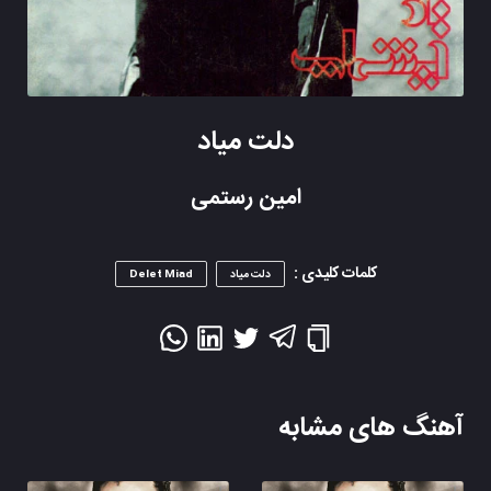
دلت میاد
امین رستمی
کلمات کلیدی :
دلت میاد
Delet Miad
آهنگ های مشابه