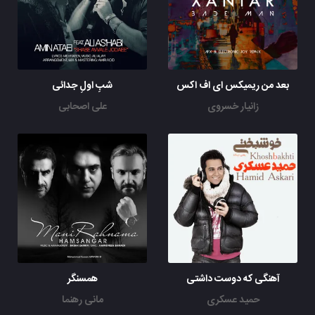
بعد من ریمیکس ای اف اکس
شبِ اولِ جدائی
زانیار خسروی
علی اصحابی
آهنگی که دوست داشتی
همسنگر
حمید عسکری
مانی رهنما