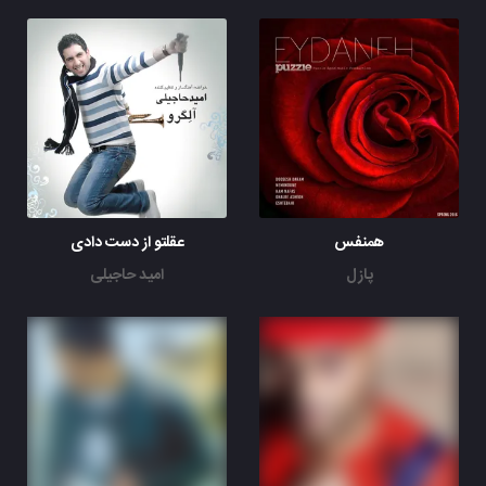
همنفس
عقلتو از دست دادی
پازل
امید حاجیلی