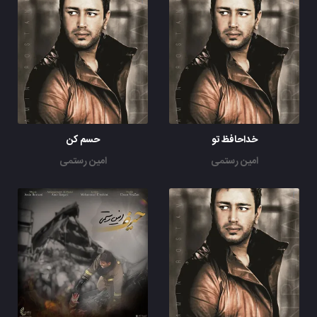
خداحافظ تو
حسم کن
امین رستمی
امین رستمی