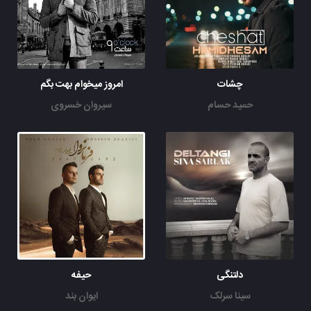
چشات
امروز میخوام بهت بگم
حمید حسام
سیروان خسروی
دلتنگی
حیفه
سینا سرلک
ایوان بند