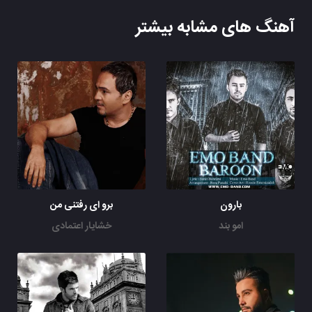
آهنگ های مشابه بیشتر
بارون
برو ای رفتنی من
امو بند
خشایار اعتمادی