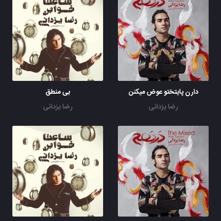
دارن پایتختو عوض میکنن
بی منطق
رضا یزدانی
رضا یزدانی