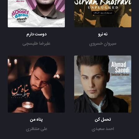
نه نرو
دوست دارم
سیروان خسروی
علیرضا طلیسچی
تحمل کن
پناه من
احمد سعیدی
علی منتظری