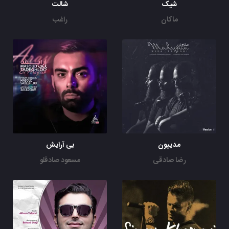
شیک
شالت
ماکان
راغب
مدییون
بی آرایش
رضا صادقی
مسعود صادقلو