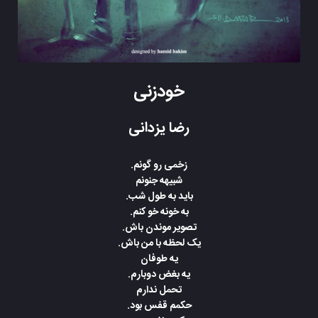
خودزنی
رضا یزدانی
زخمی رو گونم.
شبیهه جنونم
باید به طول شب.
به خونه خو کنم.
تصویر موندن باش.
یک لحظه با من باش.
یه طوفان
یه بغض دوبارم.
تحمل ندارم
حکمم قفس بود.