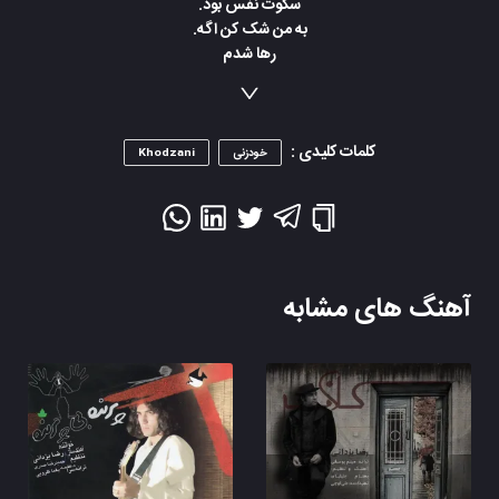
سکوت نفس بود.
به من شک کن اگه.
رها شدم
من به تو زنجیرم.
اگرچه میمیرم
کلمات کلیدی :
خودزنی
Khodzani
آهنگ های مشابه