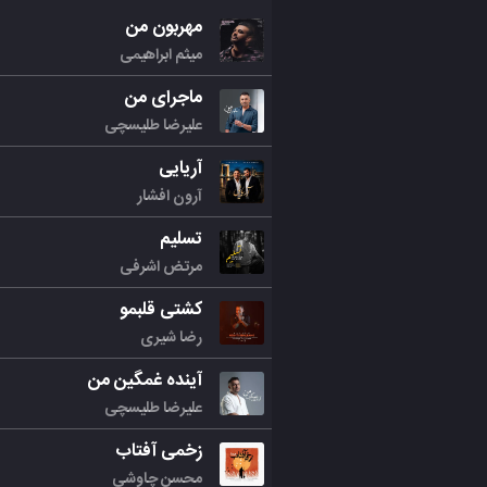
مهربون من
میثم ابراهیمی
ماجرای من
علیرضا طلیسچی
آریایی
آرون افشار
تسلیم
مرتض اشرفی
کشتی قلبمو
رضا شیری
آینده غمگین من
علیرضا طلیسچی
زخمی آفتاب
محسن چاوشی