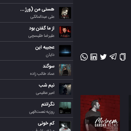
هستی من (ورژن جدید)
علی عبدالمالکی
از ما گفتن بود
علیرضا طلیسچی
عجیبه این
دایان
سوگند
عماد طالب زاده
نیم شب
امیر عظیمی
نگرانتم
روزبه نعمت‌الهی
کم خونی
مرتض اشرفی