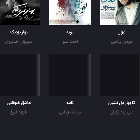
غزال
توبه
بهار نزدیکه
مهدی یراحی
احمد سلو
سیروان خسروی
تا بهار دل نشین
نامه
عاشق خجالتی
علی زند وکیلی
یوسف زمانی
فرزاد فرخ