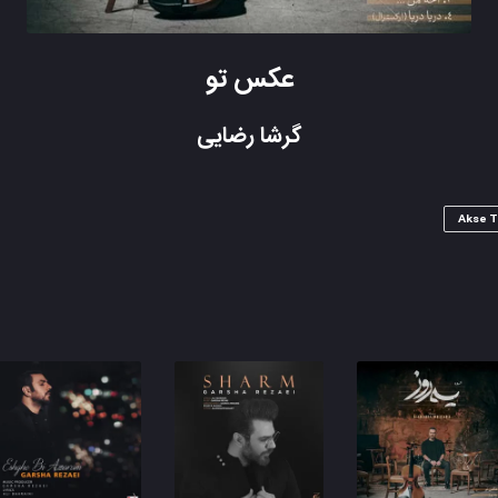
عکس تو
گرشا رضایی
Akse 