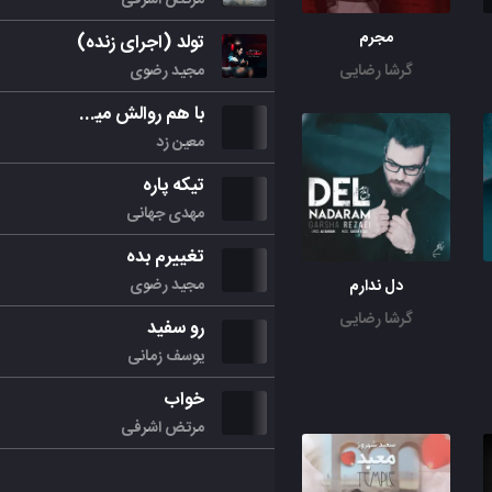
مجرم
تولد (اجرای زنده)
مجید رضوی
گرشا رضایی
با هم روالش میکنیم
معین زد
تیکه پاره
مهدی جهانی
تغییرم بده
مجید رضوی
دل ندارم
گرشا رضایی
رو سفید
یوسف زمانی
خواب
مرتض اشرفی