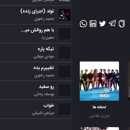
تولد (اجرای زنده)
مجید رضوی
با هم روالش میکنیم
معین زد
تیکه پاره
مهدی جهانی
تغییرم بده
مجید رضوی
رو سفید
یوسف زمانی
خواب
لحظه ها
مرتض اشرفی
مازیار فلاحی