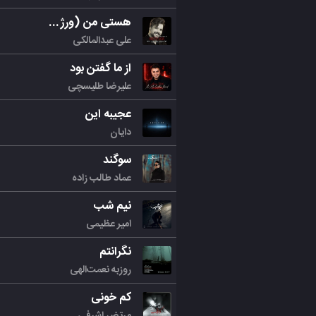
هستی من (ورژن جدید)
علی عبدالمالکی
از ما گفتن بود
علیرضا طلیسچی
عجیبه این
دایان
سوگند
عماد طالب زاده
نیم شب
امیر عظیمی
نگرانتم
روزبه نعمت‌الهی
کم خونی
مرتض اشرفی