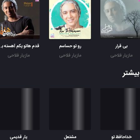
نمی دونم
نمی دونم
نمی دونم
میون رنگ عجیب نگاهت
یکمی فاصله مونده تا دریا
بی قرار
رو تو حساسم
قدم هاتو یکم
تا دل خسته به خسته نفس به نفس شه
مازیار فلاحی
مازیار فلاحی
مازیار فلاحی
و بیا واقعی شو خود رویا
واسه ی دیدن ساحل چشمات
همه ی دارو ندارم میدم
یشتر
واسه ی شادی قلبت عزیزم
همه ی احساس تو قلبم رو میدم
خداحافظ تو
مشتعل
یار قدیمی