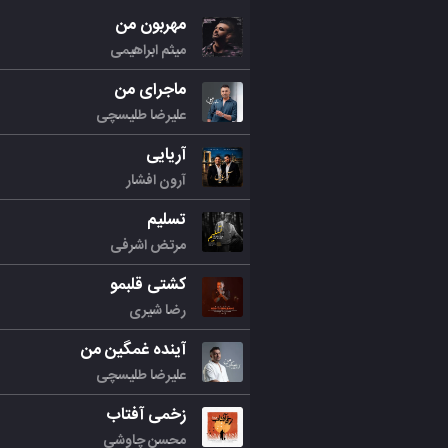
مهربون من
میثم ابراهیمی
ماجرای من
علیرضا طلیسچی
آریایی
آرون افشار
تسلیم
مرتض اشرفی
کشتی قلبمو
رضا شیری
آینده غمگین من
علیرضا طلیسچی
زخمی آفتاب
محسن چاوشی