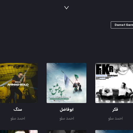
بازم چک میکنی عکسامو تو تنهاییات وقتی ولت کرد
عجب رو بازی کردی با منو قلبم عزیزم خیلی ممنونم
خیلی ممنونم از این دنیایی که ساختی برام عشق مغرورم
Damet Gar
فکر
ابوفاضل
سنگ
احمد سلو
احمد سلو
احمد سلو