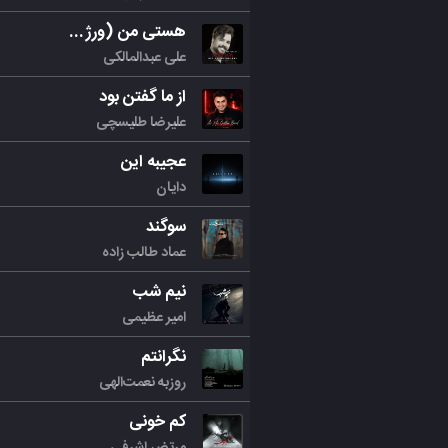
هستی من (ورژن جدید)
علی عبدالمالکی
از ما گفتن بود
علیرضا طلیسچی
عجیبه این
دایان
سوگند
عماد طالب زاده
نیم شب
امیر عظیمی
نگرانتم
روزبه نعمت‌الهی
کم خونی
مرتض اشرفی