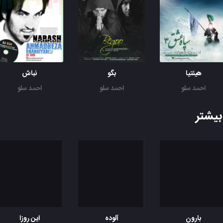
هیئتیا
بگو
نباش
احمد سلو
احمد سلو
احمد سلو
یشتر
بارون
آلوده
این روزا