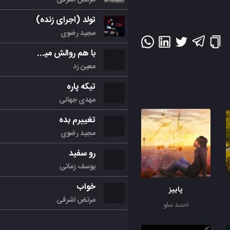
تولد (اجرای زنده)
مجید رضوی
با هم روالش میکنیم
معین زد
تیکه پاره
مهدی جهانی
تغییرم بده
مجید رضوی
رو سفید
یوسف زمانی
خواب
پاییز
مرتض اشرفی
احمد سلو