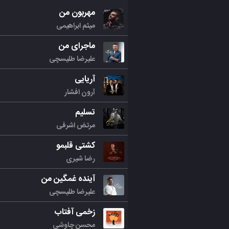
مهربون من
میثم ابراهیمی
ماجرای من
علیرضا طلیسچی
آریایی
آرون افشار
تسلیم
مرتض اشرفی
کشتی قلبمو
رضا شیری
آینده غمگین من
علیرضا طلیسچی
زخمی آفتاب
محسن چاوشی