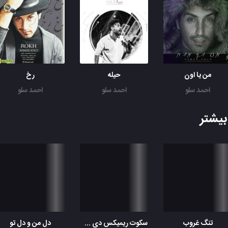
من یا اون
حیله
رخ
احمد سلو
احمد سلو
احمد سلو
یشتر
تنگ غروب
سکوت ریمیکس دی جی رامین
دل من و دل تو