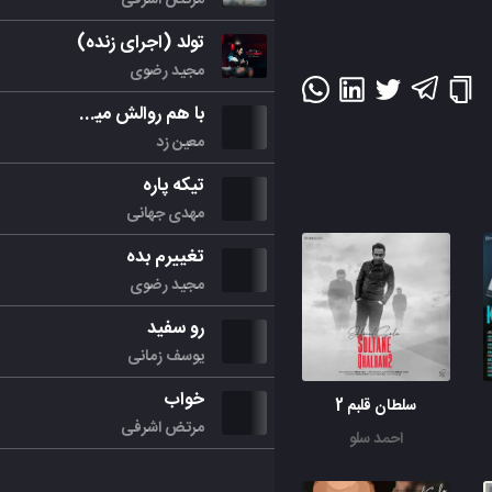
تولد (اجرای زنده)
مجید رضوی
با هم روالش میکنیم
معین زد
تیکه پاره
مهدی جهانی
تغییرم بده
مجید رضوی
رو سفید
یوسف زمانی
خواب
سلطان قلبم 2
مرتض اشرفی
احمد سلو