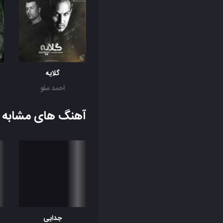
گلایه
احمد سلو
آهنگ های مشابه ب
جدایی