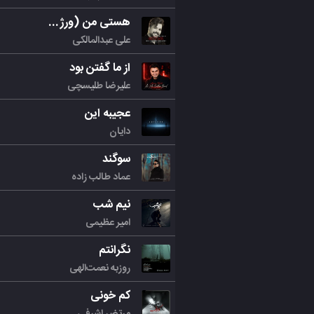
هستی من (ورژن جدید)
علی عبدالمالکی
از ما گفتن بود
علیرضا طلیسچی
عجیبه این
دایان
سوگند
عماد طالب زاده
نیم شب
امیر عظیمی
نگرانتم
روزبه نعمت‌الهی
کم خونی
مرتض اشرفی