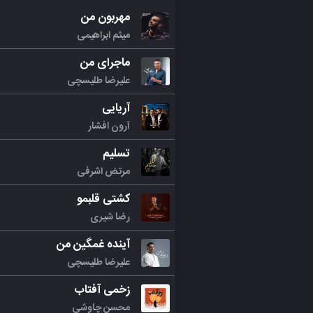
مهربون من
میثم ابراهیمی
ماجرای من
علیرضا طلیسچی
آریایی
آرون افشار
تسلیم
مرتض اشرفی
کشتی قلبمو
رضا شیری
آینده غمگین من
علیرضا طلیسچی
زخمی آفتاب
محسن چاوشی