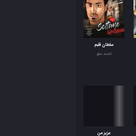
سلطان قلبم
احمد سلو
عزیز من