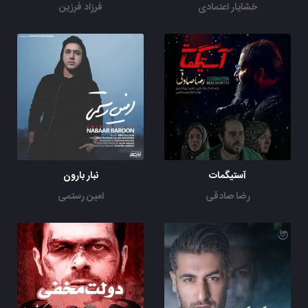
خشایار اعتمادی
فرزاد فرزین
آستیگمات
نبار بارون
رضا صادقی
امین رستمی