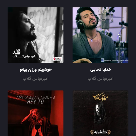
خدایا کجایی
خوشبینم ورژن پیانو
امیرعباس گلاب
امیرعباس گلاب