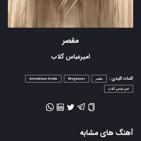
مقصر
امیرعباس گلاب
کلمات کلیدی :
مقصر
Moghaser
Amirabbas Golab
امیر عباس گلاب
آهنگ های مشابه