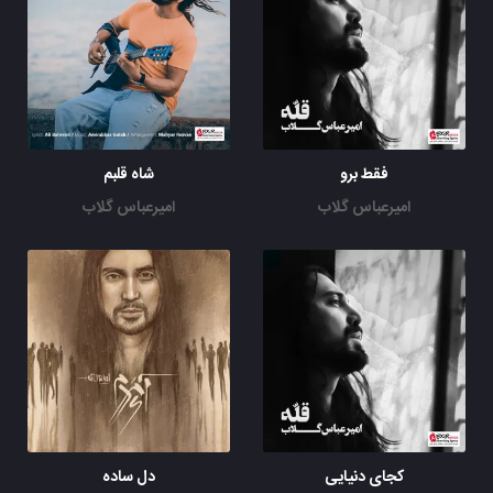
فقط برو
شاه قلبم
امیرعباس گلاب
امیرعباس گلاب
کجای دنیایی
دل ساده