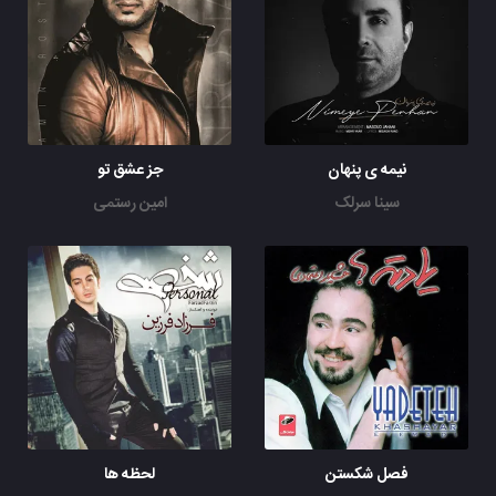
نیمه ی پنهان
جز عشق تو
سینا سرلک
امین رستمی
فصل شکستن
لحظه ها