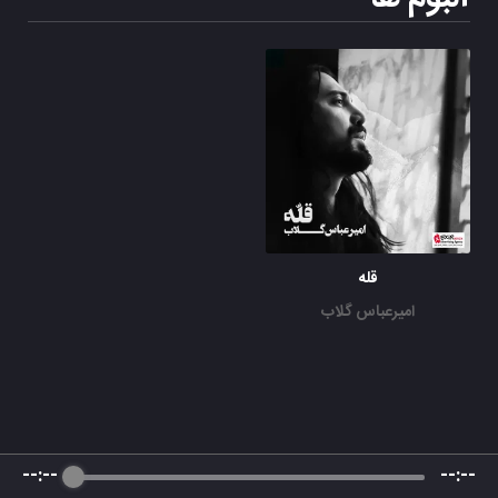
قله
امیرعباس گلاب
--:--
--:--