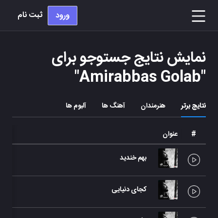
ثبت نام
ورود
نمایش نتایج جستوجو برای
"
Amirabbas Golab
"
نتایج برتر
هنرمندان
آهنگ ها
آلبوم ها
#
عنوان
هنرم
بهم خندید
امی
کجای دنیایی
امی