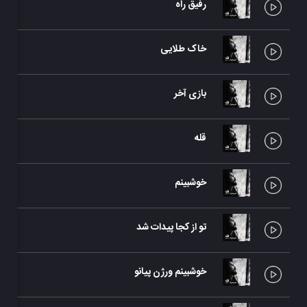
رفیق راه
امی
خاک طلایی
امی
بازی آخر
امی
قله
امی
خوشبینم
امی
تو از کجا پیدات شد
امی
خوشبینم ورژن پیانو
امی