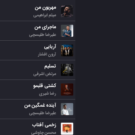
مهربون من
میثم ابراهیمی
ماجرای من
علیرضا طلیسچی
آریایی
آرون افشار
تسلیم
مرتض اشرفی
کشتی قلبمو
رضا شیری
آینده غمگین من
علیرضا طلیسچی
زخمی آفتاب
محسن چاوشی