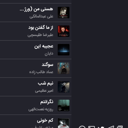
هستی من (ورژن جدید)
علی عبدالمالکی
از ما گفتن بود
علیرضا طلیسچی
عجیبه این
دایان
سوگند
عماد طالب زاده
نیم شب
امیر عظیمی
نگرانتم
روزبه نعمت‌الهی
کم خونی
مرتض اشرفی