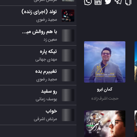
تولد (اجرای زنده)
مجید رضوی
با هم روالش میکنیم
معین زد
تیکه پاره
مهدی جهانی
تغییرم بده
مجید رضوی
کمان ابرو
رو سفید
حجت اشرف‌زاده
یوسف زمانی
خواب
مرتض اشرفی