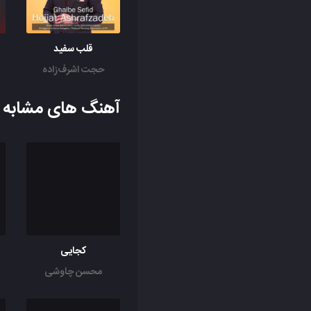
قلب سفید
حجت اشرف‌زاده
آهنگ های مشابه ب
کجایی
محسن چاوشی