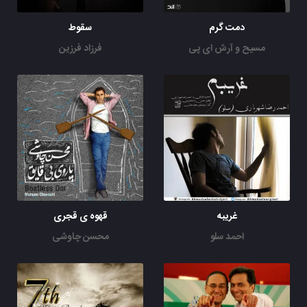
دمت گرم
سقوط
مسیح و آرش ای پی
فرزاد فرزین
غریبه
قهوه ی قجری
احمد سلو
محسن چاوشی