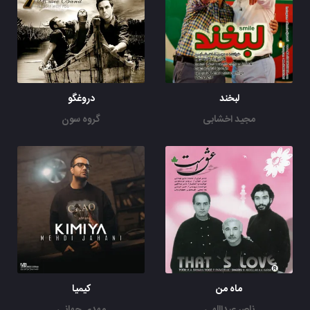
لبخند
دروغگو
مجید اخشابی
گروه سون
ماه من
کیمیا