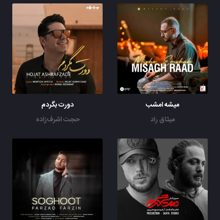
میشه امشب
دورت بگردم
میثاق راد
حجت اشرف‌زاده