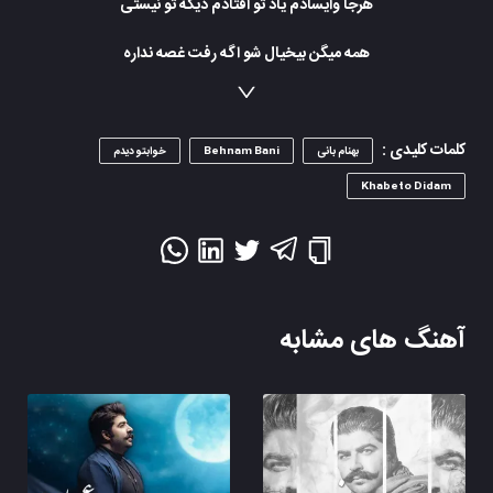
هرجا وایسادم یاد تو افتادم دیگه تو نیستی‌
همه میگن بیخیال شو اگه رفت غصه نداره
تو دلاشون ولی‌ میگن حق داره بیچاره
تو که نیستی‌ ولی‌ بازم دوست داره قلبم
هرچی‌ برگردم از اول رو تو دست میذاره قلبم
کلمات کلیدی :
بهنام بانی
Behnam Bani
خوابتو دیدم
دل دیوونه بی‌ تو نمیتونه، وای دلِ تنگم
Khabeto Didam
رفت که برگرده اینا همش درده، وای دلِ تنگم
نمه بارون و خاطره هامونو دیگه تو نیستی‌
هرجا وایسادم یاد تو افتادم اما تو نیستی‌
آهنگ های مشابه