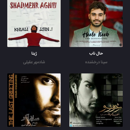
حال ناب
ژینا
سینا درخشنده
شادمهر عقیلی