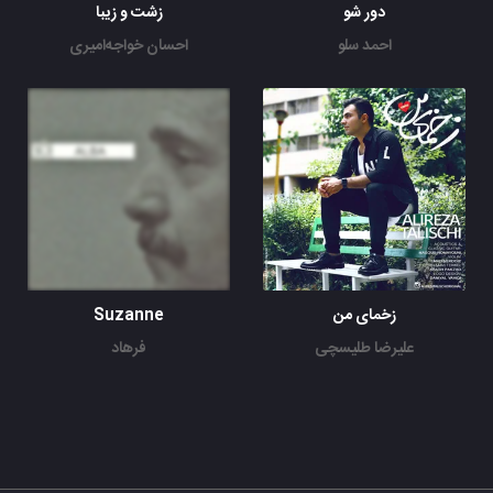
دور شو
زشت و زیبا
احمد سلو
احسان خواجه‌امیری
زخمای من
Suzanne
علیرضا طلیسچی
فرهاد