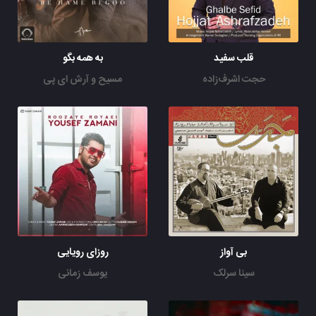
قلب سفید
به همه بگو
حجت اشرف‌زاده
مسیح و آرش ای پی
بی آواز
روزای رویایی
سینا سرلک
یوسف زمانی