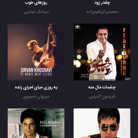
چقدر زود
روزهای خوب
محسن ابراهیم‌زاده
سیامک عباسی
چشمات مال منه
یه روزی میای اجرای زنده
فریدون آسرایی
سیروان خسروی