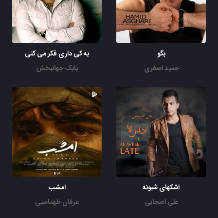
بگو
به کی داری فکر می کنی
حمید اصغری
بابک جهانبخش
اشکهای شبونه
امشب
علی اصحابی
عرفان طهماسبی