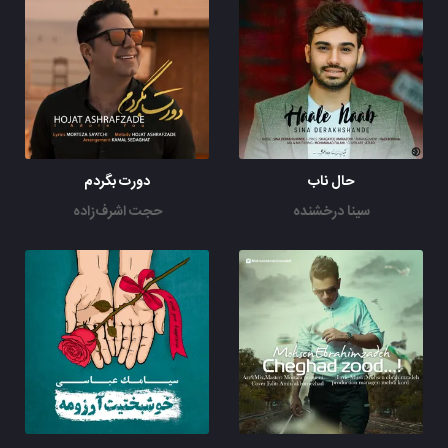
حال ناب
دورت بگردم
سینا درخشنده
حجت اشرف‌زاده