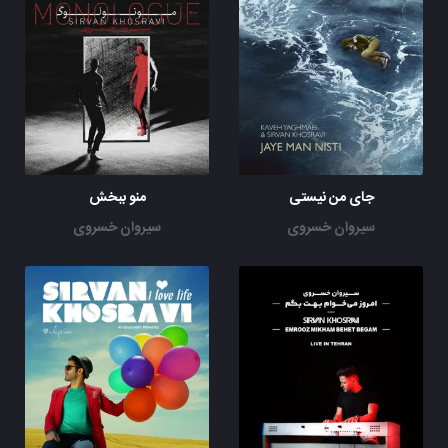
جای من نیستی
منو ببخش
سیروان خسروی
سیروان خسروی