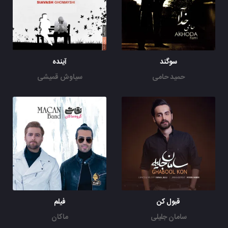
سوگند
آینده
حمید حامی
سیاوش قمیشی
قبول کن
فیلم
سامان جلیلی
ماکان