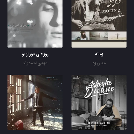
زمانه
روزهای دور از تو
معین زد
مهدی احمدوند