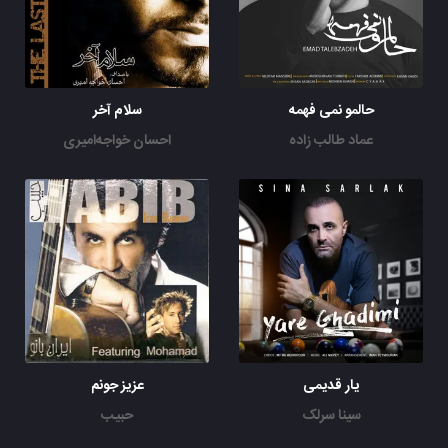
حالمو نمی فهمه
سلام آخر
عماد طالب زاده
احسان خواجه‌امیری
یار قدیمی
عزیز جونم
سینا سرلک
حبیب