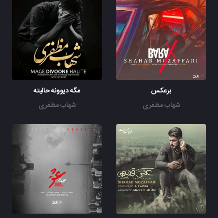
برعکس
مگه دیوونه حالیته
شهاب مظفری
شهاب مظفری