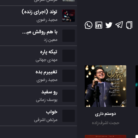
تولد (اجرای زنده)
مجید رضوی
با هم روالش میکنیم
معین زد
تیکه پاره
مهدی جهانی
تغییرم بده
مجید رضوی
رو سفید
یوسف زمانی
خواب
دوستم داری
مرتض اشرفی
حجت اشرف‌زاده