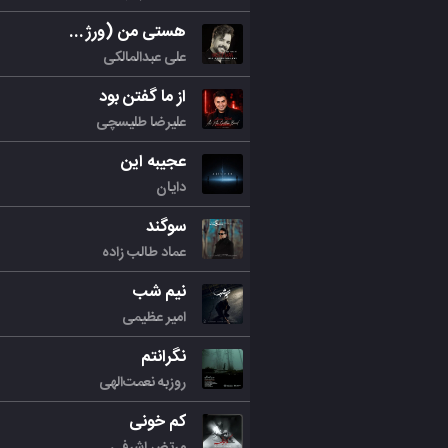
هستی من (ورژن جدید)
علی عبدالمالکی
از ما گفتن بود
علیرضا طلیسچی
عجیبه این
دایان
سوگند
عماد طالب زاده
نیم شب
امیر عظیمی
نگرانتم
روزبه نعمت‌الهی
کم خونی
مرتض اشرفی