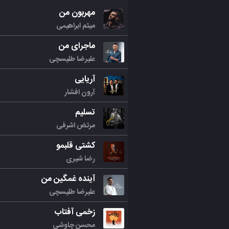
مهربون من
میثم ابراهیمی
ماجرای من
علیرضا طلیسچی
آریایی
آرون افشار
تسلیم
مرتض اشرفی
کشتی قلبمو
رضا شیری
آینده غمگین من
علیرضا طلیسچی
زخمی آفتاب
محسن چاوشی