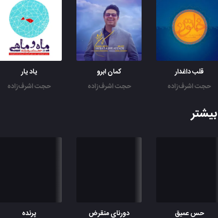
قلب داغدار
کمان ابرو
یاد یار
حجت اشرف‌زاده
حجت اشرف‌زاده
حجت اشرف‌زاده
یشتر
حس عمیق
دورنای منقرض
پرنده