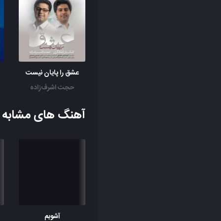
عشق را پایان نیست
حجت اشرف‌زاده
آهنگ های مشابه ب
آشوبم