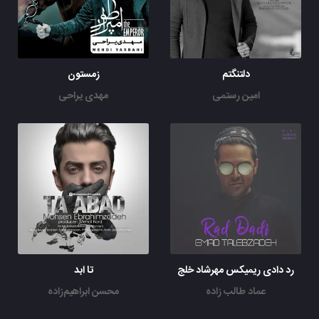
دلتنگتم
زمستون
امین رستمی
مهدی یراحی
رد دادی ریمیکس مهرشاد خلج
تا ابد
عماد طالب زاده
محسن ابراهیم‌زاده