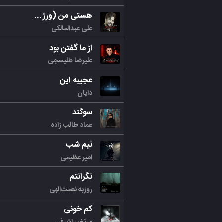
هستی من (ورژن جدید)
علی عبدالمالکی
از ما گفتن بود
علیرضا طلیسچی
عجیبه این
دایان
سوگند
عماد طالب زاده
نیم شب
امیر عظیمی
نگرانتم
روزبه نعمت‌الهی
کم خونی
مرتض اشرفی