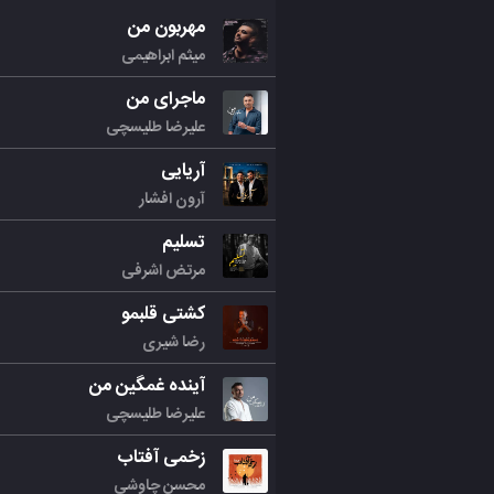
مهربون من
میثم ابراهیمی
ماجرای من
علیرضا طلیسچی
آریایی
آرون افشار
تسلیم
مرتض اشرفی
کشتی قلبمو
رضا شیری
آینده غمگین من
علیرضا طلیسچی
زخمی آفتاب
محسن چاوشی