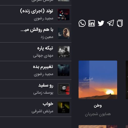
تولد (اجرای زنده)
مجید رضوی
با هم روالش میکنیم
معین زد
تیکه پاره
مهدی جهانی
تغییرم بده
مجید رضوی
رو سفید
یوسف زمانی
خواب
وطن
مرتض اشرفی
همایون شجریان