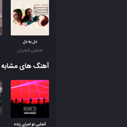
دل به دل
همایون شجریان
آهنگ های مشابه ب
کجایی تو اجرای زنده