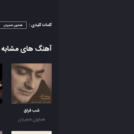
کلمات کلیدی :
همایون شجریان
آهنگ های مشابه
شب فراق
همایون شجریان