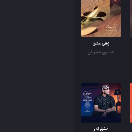
زهی عشق
همایون شجریان
عشق آخر