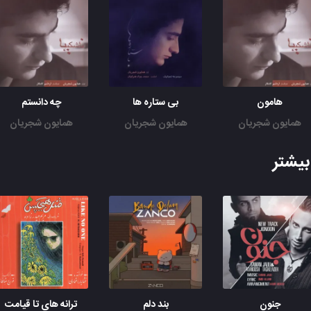
پی نامردی
یه نسیم رفته، پی ولگردی
تو شب سیاه، تو شب تاریک
از چپ و از راست، از دور و نزدیک
یه نفر داره، جار میزنه جار
هامون
بی ستاره ها
چه دانستم
آهای غمی که، مثل یه بختک
همایون شجریان
همایون شجریان
همایون شجریان
رو سینه‌ ی من، شده‌ ای آوار
از گلوی من، دستاتُ بردار
یشتر
دستاتُ بردار، از گلوی من
از گلوی من، دستاتُ بردار
دستاتُ بردار، از گلوی من
از گلوی من، دستاتُ بردار
دستاتُ بردار، از گلوی من
جنون
بند دلم
ترانه های تا قیامت