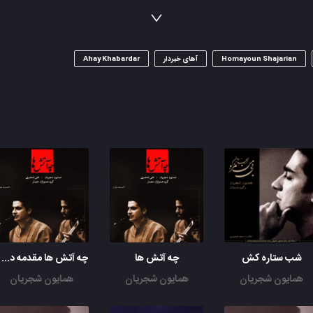
کوچه‌ های شهر، پُرِ ولگرده
دل پُرِ درده، شهر پر مَرد و پُرِ نامرده
Homayoun Shajarian
آهای خبردار
Ahay Khabardar
آهای خبردار، آهای خبردار
باغ داریم تا باغ
یکی غرق گل، یکی پُرِ خار
مرد داریم تا مرد
یکی سَرِ کار، یکی سَرِ بار
آهای خبردار، یکی سَرِ دار
توی کوچه‌ ها، یه نسیم رفته
پیِ ولگردی، توی باغچه ‌ها
پاییز اومده، پی نامردی
توی آسمون، ماهُ دق میده
شب ستاره کش
چه آتش ها
چه آتش ها مقدمه دشتی
ماهُ دق میده، دردِ بی دردی
همایون شجریان
همایون شجریان
همایون شجریان
پاییز اومده، پاییز اومده