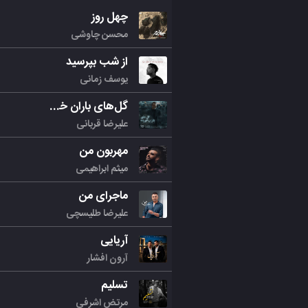
چهل روز
محسن چاوشی
از شب بپرسید
یوسف زمانی
گل‌های باران خورده
علیرضا قربانی
مهربون من
میثم ابراهیمی
ماجرای من
علیرضا طلیسچی
آریایی
آرون افشار
تسلیم
مرتض اشرفی