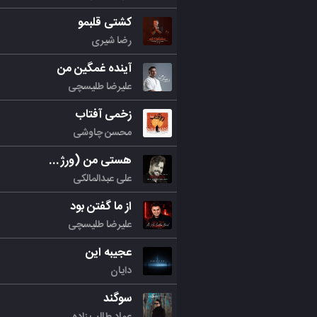
کشتی قلبمو
رضا شیری
آینده غمگین من
علیرضا طلیسچی
زخمی آفتاب
محسن چاوشی
هستی من (ورژن جدید)
علی عبدالمالکی
از ما گفتن بود
علیرضا طلیسچی
عجیبه این
دایان
سوگند
عماد طالب زاده