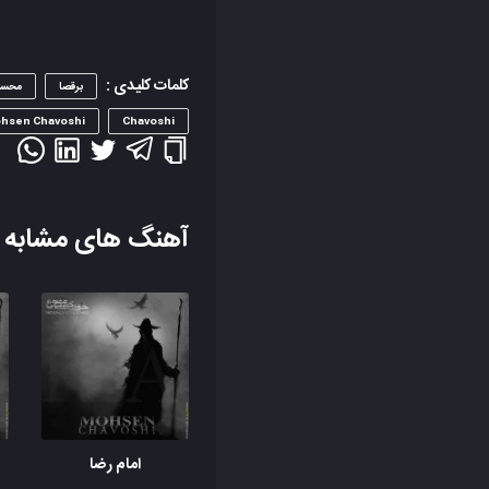
کلمات کلیدی :
برقصا
محس
hsen Chavoshi
Chavoshi
آهنگ های مشابه
امام رضا