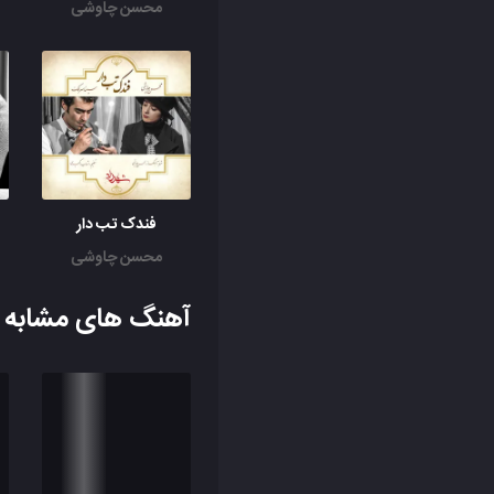
محسن چاوشی
فندک تب دار
محسن چاوشی
آهنگ های مشابه ب