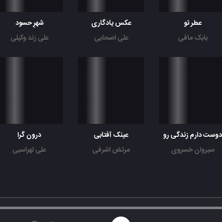
عطر تو
عکس یادگاری
شهرِ حسود
بابک مافی
علی اصحابی
علی زند وکیلی
وست دارم زندگی رو
عینک آفتابی
درون گرا
سیروان خسروی
مرتض اشرفی
علی لهراسبی