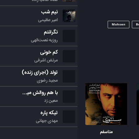
نیم شب
امیر عظیمی
Mohsen
B
نگرانتم
روزبه نعمت‌الهی
کم خونی
مرتض اشرفی
تولد (اجرای زنده)
مجید رضوی
با هم روالش میکنیم
معین زد
تیکه پاره
مهدی جهانی
متاسفم