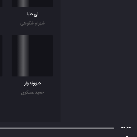
ای دنیا
شهرام شکوهی
دیوونه وار
د
حمید عسکری
--:--