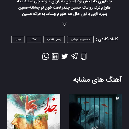
تو ظهری که آتیش بود آسمون یه بارون میومد چی میشد مگه
هنوزم ترک رو لباته حسین چقدر لخت خون تو چشاته حسین
بمیرم الهی با اون حال هم هنوزم چشات به فراته حسین
کلمات کلیدی :
محسن چاووشی
زخمی آفتاب
آهنگ
جدید
آهنگ های مشابه