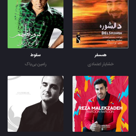
همسفر
سقوط
خشایار اعتمادی
رامین بی‌باک