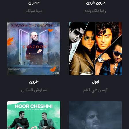
بارون بارون
حجران
رضا ملک زاده
سینا سرلک
ایول
خزون
آرمین ۲ای‌اف‌ام
سیاوش قمیشی