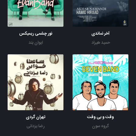
آخر نماندی
نور چشمی ریمیکس
حمید هیراد
ایوان بند
وقت و بی وقت
تهران گردی
گروه سون
رضا یزدانی