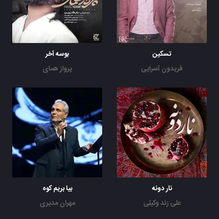
تسکین
بوسه آخر
فریدون آسرایی
پرواز همای
نار دونه
بیا بریم کوه
علی زند وکیلی
مهران مدیری