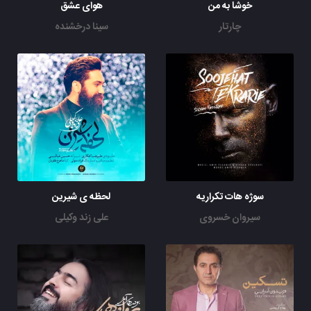
خوشا به من
هوای عشق
چارتار
سینا درخشنده
سوژه هات تکراریه
لحظه ی شیرین
سیروان خسروی
علی زند وکیلی