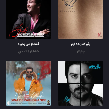
بگو که زنده ایم
فقط از من بخواه
چارتار
خشایار اعتمادی