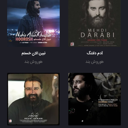
آدم دلتنگ
نبین الان خستم
هوروش بند
هوروش بند