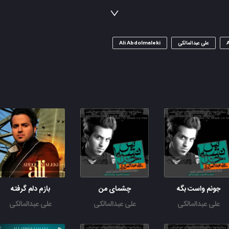
باز عاشق تو میشمو باز دستاتو میگیرم
علی عبدالمالکی
Ali Abdolmaleki
جونم واست بگه
چشمای من
بازم دلم گرفته
علی عبدالمالکی
علی عبدالمالکی
علی عبدالمالکی