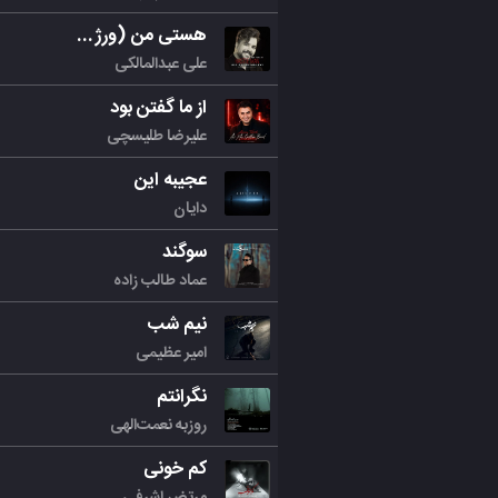
هستی من (ورژن جدید)
علی عبدالمالکی
از ما گفتن بود
علیرضا طلیسچی
عجیبه این
دایان
سوگند
عماد طالب زاده
نیم شب
امیر عظیمی
نگرانتم
روزبه نعمت‌الهی
کم خونی
مرتض اشرفی