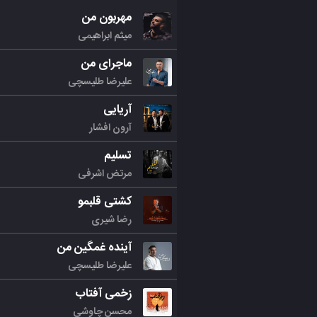
مهربون من
میثم ابراهیمی
ماجرای من
علیرضا طلیسچی
آریایی
آرون افشار
تسلیم
مرتض اشرفی
کشتی قلبمو
رضا شیری
آینده غمگین من
علیرضا طلیسچی
زخمی آفتاب
محسن چاوشی