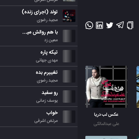
تولد (اجرای زنده)
مجید رضوی
با هم روالش میکنیم
معین زد
تیکه پاره
مهدی جهانی
تغییرم بده
مجید رضوی
رو سفید
یوسف زمانی
خواب
عکس لب دریا
مرتض اشرفی
علی عبدالمالکی