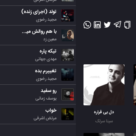
تولد (اجرای زنده)
مجید رضوی
با هم روالش میکنیم
معین زد
تیکه پاره
مهدی جهانی
تغییرم بده
مجید رضوی
رو سفید
یوسف زمانی
خواب
دل بی قراره
مرتض اشرفی
سینا سرلک