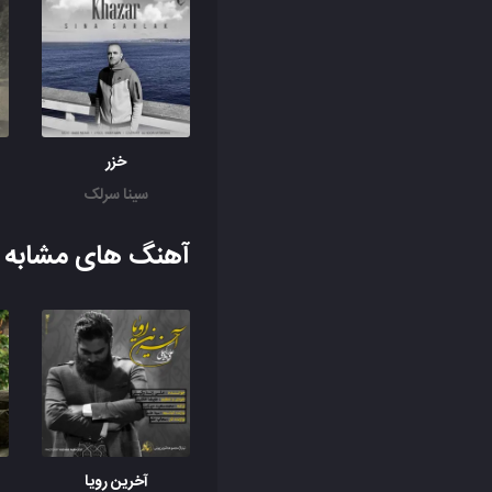
خزر
سینا سرلک
آهنگ های مشابه ب
آخرین رویا