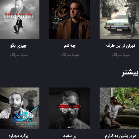
تهران از این طرف
چه کنم
چیزی بگو
سینا سرلک
سینا سرلک
سینا سرلک
یشتر
عزیز بشین به کنارم
رز سفید
برگرد دوباره