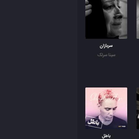
سربازان
سینا سرلک
باطل