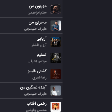
مهربون من
میثم ابراهیمی
ماجرای من
علیرضا طلیسچی
آریایی
آرون افشار
تسلیم
مرتض اشرفی
کشتی قلبمو
رضا شیری
آینده غمگین من
علیرضا طلیسچی
زخمی آفتاب
محسن چاوشی