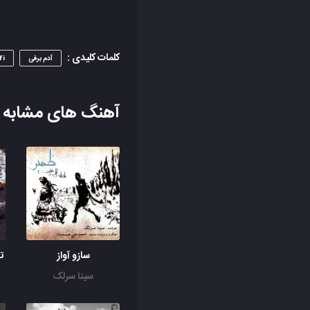
کلمات کلیدی :
آدم برفی
fi
آهنگ های مشابه
سازو آواز
ت
سینا سرلک