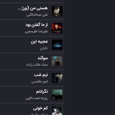
هستی من (ورژن جدید)
علی عبدالمالکی
از ما گفتن بود
علیرضا طلیسچی
عجیبه این
دایان
سوگند
عماد طالب زاده
نیم شب
امیر عظیمی
نگرانتم
روزبه نعمت‌الهی
کم خونی
مرتض اشرفی