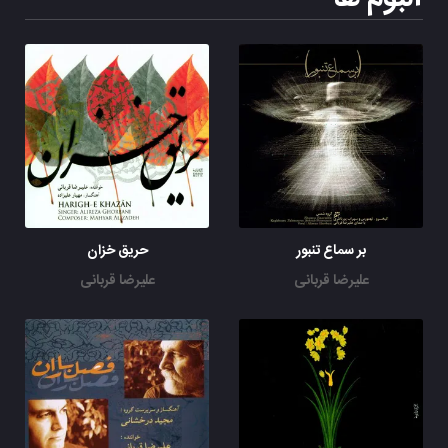
بر سماع تنبور
حریق خزان
علیرضا قربانی
علیرضا قربانی