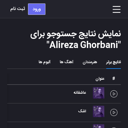
ثبت نام
ورود
نمایش نتایج جستوجو برای
"
Alireza Ghorbani
"
نتایج برتر
هنرمندان
آهنگ ها
آلبوم ها
#
عنوان
هنرم
عاشقانه
علیر
اشک
علیر