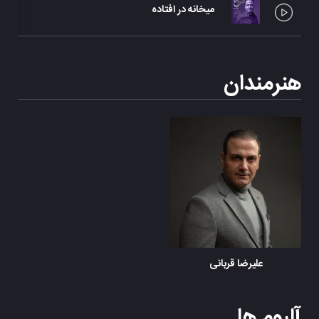
میخانه در افتاده
علیر
هنرمندان
علیرضا قربانی
آلبوم ها